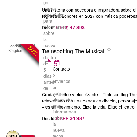
un
la
correo
fecha
Una historia conmovedora e inspiradora sobre el c
electrónico
reservada.
regresa a Londres en 2027 con música poderosa, 
para
CLP$ 47.898
informarnos
Desde
sobre
la
nueva
-50%
London, United
Trainspotting The Musical
Kingdom
fecha
dentro
de
Contacto
5
o
días
envíenos
antes
un
de
correo
la
Cruda, rebelde y electrizante – Trainspotting The
electrónico
fecha
reinventado con una banda en directo, personaje
para
reservada.
– es un movimiento. Elige la vida. Elige el teatro.
informarnos
CLP$ 34.987
sobre
Desde
la
nueva
fecha
London, United