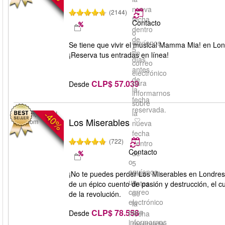
nueva
(2144)
fecha
Contacto
dentro
o
de
envíenos
Se tiene que vivir el musical Mamma Mia! en Lon
5
un
¡Reserva tus entradas en línea!
días
correo
antes
electrónico
de
CLP$ 57.039
para
Desde
la
informarnos
fecha
sobre
reservada.
la
-40%
London, United
Los Miserables
Kingdom
nueva
fecha
(722)
dentro
Contacto
de
o
5
envíenos
días
¡No te puedes perder Los Miserables en Londres! 
un
antes
de un épico cuento de pasión y destrucción, el cu
correo
de
de la revolución.
electrónico
la
CLP$ 78.558
para
Desde
fecha
informarnos
reservada.