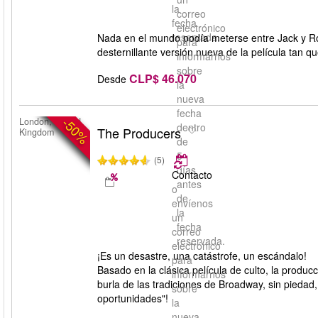
la
correo
fecha
electrónico
reservada.
Nada en el mundo podía meterse entre Jack y Ro
para
desternillante versión nueva de la película tan 
informarnos
sobre
CLP$ 46.070
Desde
la
nueva
fecha
-50%
London, United
dentro
The Producers
Kingdom
de
5
(5)
días
Contacto
antes
o
de
envíenos
la
un
fecha
correo
reservada.
electrónico
¡Es un desastre, una catástrofe, un escándalo!
para
Basado en la clásica película de culto, la produ
informarnos
burla de las tradiciones de Broadway, sin pieda
sobre
oportunidades"!
la
nueva