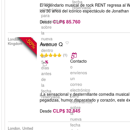
fecha
correo
El legendario musical de rock RENT regresa al 
reservada.
electrónico
los 30 años del icónico espectáculo de Jonathan
para
CLP$ 85.760
informarnos
Desde
sobre
la
nueva
-50%
London, United
Avenue Q
Kingdom
fecha
dentro
(1)
de
Contacto
5
o
días
envíenos
antes
un
de
correo
la
electrónico
fecha
¡La sensacional y desternillante comedia music
para
reservada.
pegadizas, humor disparatado y corazón, este éx
informarnos
sobre
CLP$ 32.845
Desde
la
nueva
fecha
London, United