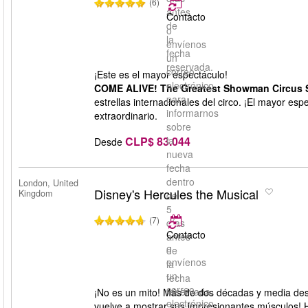
(6)
antes
Contacto
de
o
la
envíenos
fecha
un
reservada.
correo
¡Este es el mayor espectáculo!
electrónico
COME ALIVE! The Greatest Showman Circus 
para
estrellas internacionales del circo. ¡El mayor es
informarnos
extraordinario.
sobre
CLP$ 83.044
la
Desde
nueva
fecha
dentro
London, United
Disney's Hercules the Musical
Kingdom
de
5
(7)
días
Contacto
antes
o
de
envíenos
la
un
fecha
correo
reservada.
¡No es un mito! Más de dos décadas y media desp
electrónico
vuelve a mostrar sus impresionantes músculos! H