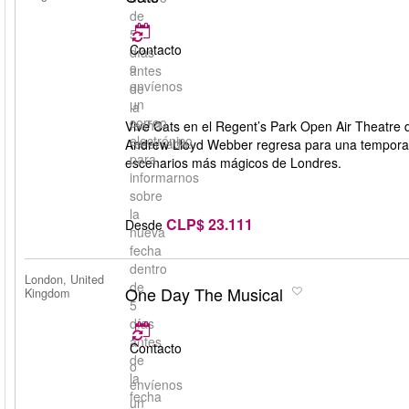
de
5
Contacto
días
o
antes
envíenos
de
un
la
correo
fecha
Vive Cats en el Regent’s Park Open Air Theatre d
electrónico
reservada.
Andrew Lloyd Webber regresa para una temporada 
para
escenarios más mágicos de Londres.
informarnos
sobre
la
CLP$ 23.111
Desde
nueva
fecha
dentro
London, United
de
One Day The Musical
Kingdom
5
días
antes
Contacto
de
o
la
envíenos
fecha
un