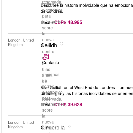
reservada.
correo
Descubre la historia inolvidable que ha emocion
electrónico
de Londres.
para
CLP$ 48.995
informarnos
Desde
sobre
la
nueva
London, United
Ceilidh
Kingdom
fecha
dentro
de
Contacto
5
o
días
envíenos
antes
un
de
correo
la
Vive Ceilidh en el West End de Londres – un nue
electrónico
fecha
de energía y las historias inolvidables se unen 
para
reservada.
CLP$ 39.628
informarnos
Desde
sobre
la
nueva
London, United
Cinderella
Kingdom
fecha