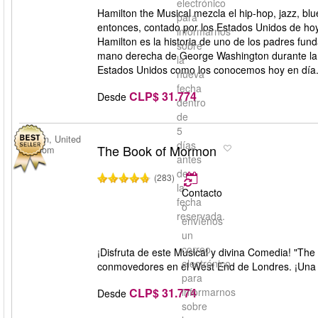
electrónico
Hamilton the Musical mezcla el hip-hop, jazz, bl
para
entonces, contado por los Estados Unidos de h
informarnos
Hamilton es la historia de uno de los padres fun
sobre
mano derecha de George Washington durante la gu
la
Estados Unidos como los conocemos hoy en día
nueva
fecha
CLP$ 31.774
Desde
dentro
de
5
London, United
días
The Book of Mormon
Kingdom
antes
de
(283)
la
Contacto
fecha
o
reservada.
envíenos
un
correo
¡Disfruta de este Musical y divina Comedia! "T
electrónico
conmovedores en el West End de Londres. ¡Una m
para
CLP$ 31.774
informarnos
Desde
sobre