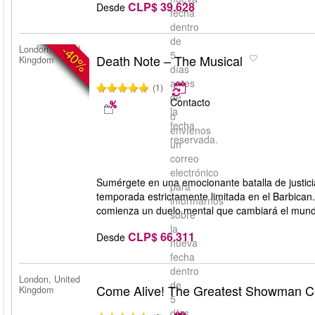
CLP$ 39.628
Desde
fecha
dentro
de
-40%
London, United
5
Death Note – The Musical
Kingdom
días
antes
(1)
de
Contacto
la
o
fecha
envíenos
reservada.
un
correo
electrónico
Sumérgete en una emocionante batalla de justici
para
temporada estrictamente limitada en el Barbican
informarnos
comienza un duelo mental que cambiará el mund
sobre
la
CLP$ 66.311
Desde
nueva
fecha
dentro
London, United
de
Come Alive! The Greatest Showman C
Kingdom
5
días