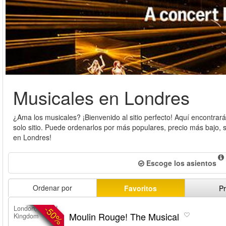
Musicales en Londres
¿Ama los musicales? ¡Bienvenido al sitio perfecto! Aquí encontrar
solo sitio. Puede ordenarlos por más populares, precio más bajo, se
en Londres!
Escoge los asientos
Ordenar por
Favoritos
Pr
-50%
London, United
Moulin Rouge! The Musical
Kingdom