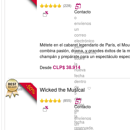
(228)
Contacto
o
envíenos
un
correo
electrónico
Métete en el cabaret legendario de París, el Mo
para
combina pasión, drama, y grandes éxitos de la 
informarnos
champán y prepárate para un espectáculo espe
sobre
la
CLP$ 38.914
Desde
nueva
fecha
dentro
-50%
London, United
de
Wicked the Musical
Kingdom
5
días
(855)
antes
Contacto
de
o
la
envíenos
fecha
un
reservada.
correo