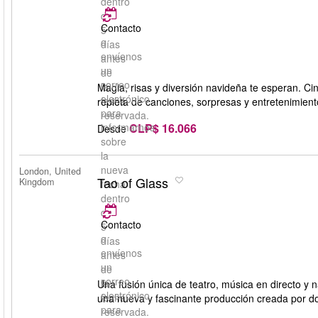
dentro
de
Contacto
5
o
días
envíenos
antes
un
de
correo
la
Magia, risas y diversión navideña te esperan. C
electrónico
fecha
repleta de canciones, sorpresas y entretenimient
para
reservada.
CLP$ 16.066
informarnos
Desde
sobre
la
nueva
London, United
Tao of Glass
Kingdom
fecha
dentro
de
Contacto
5
o
días
envíenos
antes
un
de
correo
la
Una fusión única de teatro, música en directo y na
electrónico
fecha
una nueva y fascinante producción creada por dos 
para
reservada.