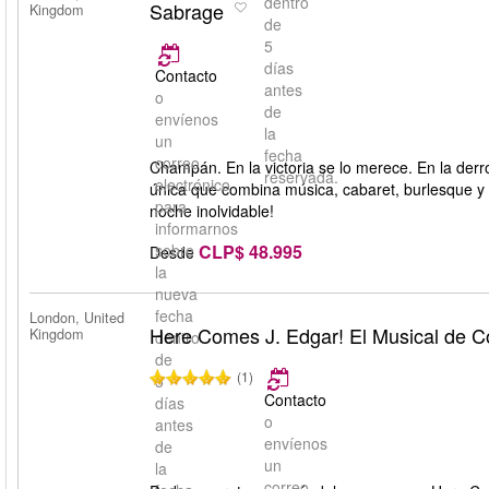
dentro
Sabrage
Kingdom
de
5
días
Contacto
antes
o
de
envíenos
la
un
fecha
correo
Champán. En la victoria se lo merece. En la derr
reservada.
electrónico
única que combina música, cabaret, burlesque y 
para
noche inolvidable!
informarnos
CLP$ 48.995
sobre
Desde
la
nueva
fecha
London, United
Here Comes J. Edgar! El Musical de 
Kingdom
dentro
de
(1)
5
Contacto
días
o
antes
envíenos
de
un
la
correo