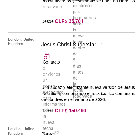
fecha
Poder, secretos y escándalo se unen en Here Co
electrónico
reservada.
para
informarnos
CLP$ 35.701
Desde
sobre
la
nueva
London, United
fecha
Jesus Christ Superstar
Kingdom
dentro
de
5
Contacto
días
o
antes
envíenos
de
un
la
correo
Una audaz y electrizante nueva versión de Jesus
fecha
electrónico
Palladium, combinando el rock icónico con una 
reservada.
para
de Londres en el verano de 2026.
informarnos
CLP$ 159.490
sobre
Desde
la
nueva
fecha
London, United
Cats
Kingdom
dentro