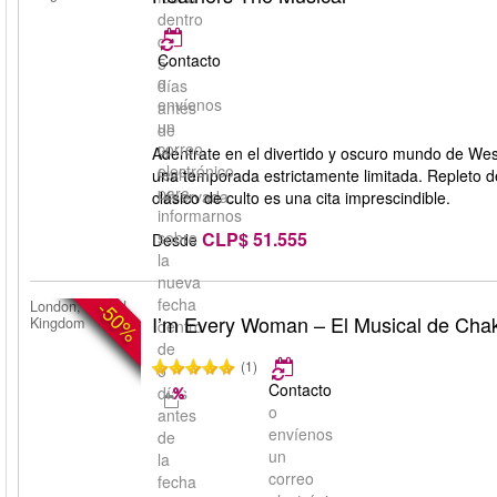
dentro
de
Contacto
5
o
días
envíenos
antes
un
de
correo
la
Adéntrate en el divertido y oscuro mundo de We
electrónico
fecha
una temporada estrictamente limitada. Repleto de
para
reservada.
clásico de culto es una cita imprescindible.
informarnos
CLP$ 51.555
sobre
Desde
la
nueva
fecha
-50%
London, United
I’m Every Woman – El Musical de Cha
Kingdom
dentro
de
(1)
5
Contacto
días
o
antes
envíenos
de
un
la
correo
fecha