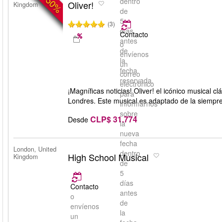
-50%
dentro
Oliver!
Kingdom
de
5
(3)
días
Contacto
antes
o
de
envíenos
la
un
fecha
correo
reservada.
electrónico
¡Magníficas noticias! Oliver! el icónico musical
para
Londres. Este musical es adaptado de la siempre
informarnos
sobre
CLP$ 31.774
Desde
la
nueva
fecha
London, United
dentro
High School Musical
Kingdom
de
5
días
Contacto
antes
o
de
envíenos
la
un