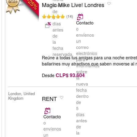
-25%
Magic Mike Live! Londres
Kingdom
dentro
de
(14)
5
Contacto
días
o
antes
envíenos
de
un
la
correo
fecha
electrónico
reservada.
Reúne a todas tus amigas para una noche entret
para
bailarines muy atractivos que saben moverse al r
informarnos
sobre
CLP$ 93.604
Desde
la
nueva
fecha
London, United
dentro
RENT
Kingdom
de
5
días
Contacto
antes
o
de
envíenos
la
un