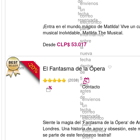
de
envíenos
la
un
fecha
correo
reservada.
electrónico
¡Entra en el mundo mágico de Matilda! Vive un c
para
musical inolvidable, Matilda The Musical.
informarnos
sobre
CLP$ 53.017
Desde
la
nueva
fecha
-20%
London, United
dentro
El Fantasma de la Ópera
Kingdom
de
5
(2038)
días
Contacto
antes
o
de
envíenos
la
un
fecha
correo
reservada.
electrónico
Siente la magia del 'Fantasma de la Ópera' de 
para
Londres. Una historia de amor y obsesión, este m
informarnos
se parte de este fenómeno teatral!
sobre