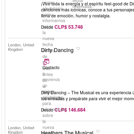
fecha
correo
¡Vive toda la energía y el espíritu feel-good de 
reservada.
electrónico
canciones más icónicas, conoce a tus personajes 
para
llena de emoción, humor y nostalgia.
informarnos
CLP$ 53.748
sobre
Desde
la
nueva
fecha
London, United
Dirty Dancing
Kingdom
dentro
de
5
Contacto
días
o
antes
envíenos
de
un
la
correo
fecha
Dirty Dancing – The Musical es una experiencia ú
electrónico
reservada.
tus entradas y prepárate para vivir el mejor mo
para
CLP$ 146.684
informarnos
Desde
sobre
la
nueva
London, United
Heathers The Musical
Kingdom
fecha