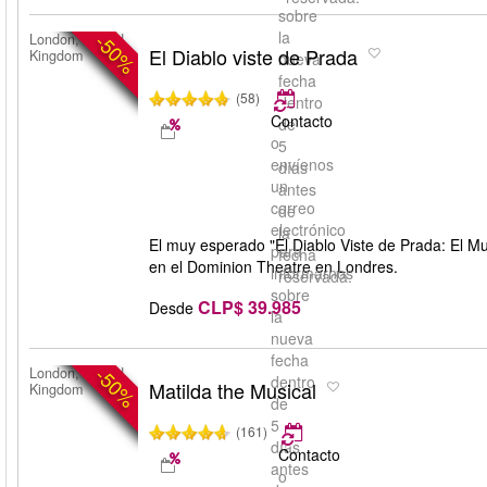
sobre
la
-50%
London, United
El Diablo viste de Prada
Kingdom
nueva
fecha
(58)
dentro
Contacto
de
o
5
envíenos
días
un
antes
correo
de
electrónico
la
El muy esperado "El Diablo Viste de Prada: El Mus
para
fecha
en el Dominion Theatre en Londres.
informarnos
reservada.
sobre
CLP$ 39.985
Desde
la
nueva
fecha
-50%
London, United
dentro
Matilda the Musical
Kingdom
de
5
(161)
días
Contacto
antes
o