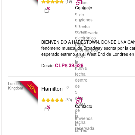
(19)
días
Contacto
antes
o
de
envíenos
la
un
fecha
correo
reservada.
electrónico
BIENVENIDO A HADESTOWN, DÓNDE UNA CAN
para
fenómeno musical de Broadway escrita por la can
informarnos
esperado estreno en el West End de Londres en
sobre
la
CLP$ 39.628
Desde
nueva
fecha
dentro
-40%
London, United
de
Hamilton
Kingdom
5
días
(59)
antes
Contacto
de
o
la
envíenos
fecha
un
reservada.
correo