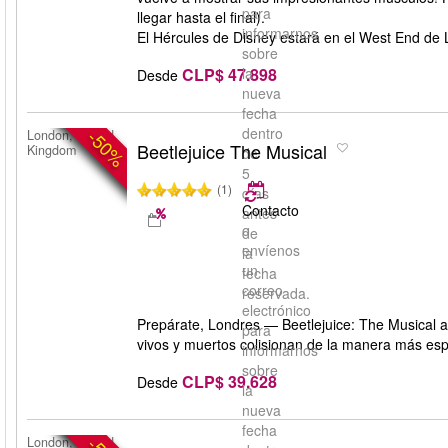
para
llegar hasta el final).
informarnos
El Hércules de Disney estará en el West End de
sobre
CLP$ 47.898
la
Desde
nueva
fecha
dentro
-50%
London, United
Beetlejuice The Musical
Kingdom
de
5
(1)
días
Contacto
antes
o
de
envíenos
la
un
fecha
correo
reservada.
electrónico
Prepárate, Londres — Beetlejuice: The Musical 
para
vivos y muertos colisionan de la manera más esp
informarnos
sobre
CLP$ 39.628
Desde
la
nueva
fecha
London, United