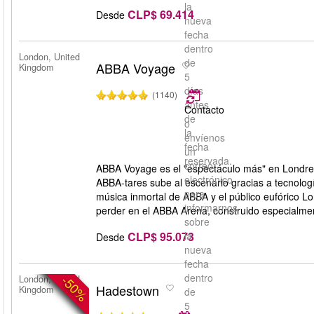
la
CLP$ 69.414
Desde
nueva
fecha
dentro
London, United
de
ABBA Voyage
Kingdom
5
días
(1140)
antes
Contacto
de
o
la
envíenos
fecha
un
reservada.
correo
ABBA Voyage es el "espectáculo más" en Londres,
electrónico
ABBA-tares sube al escenario gracias a tecnolog
para
música inmortal de ABBA y el público eufórico Lo
informarnos
perder en el ABBA Arena, construido especialmen
sobre
CLP$ 95.073
la
Desde
nueva
fecha
dentro
-50%
London, United
Hadestown
Kingdom
de
5