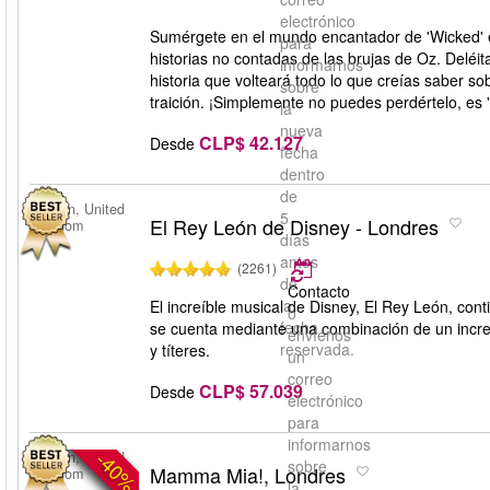
electrónico
Sumérgete en el mundo encantador de 'Wicked' e
para
historias no contadas de las brujas de Oz. Deléi
informarnos
historia que volteará todo lo que creías saber s
sobre
traición. ¡Simplemente no puedes perdértelo, es 'w
la
nueva
CLP$ 42.127
Desde
fecha
dentro
de
London, United
5
El Rey León de Disney - Londres
Kingdom
días
antes
(2261)
de
Contacto
la
El increíble musical de Disney, El Rey León, con
o
fecha
se cuenta mediante una combinación de un increí
envíenos
reservada.
y títeres.
un
correo
CLP$ 57.039
Desde
electrónico
para
informarnos
-40%
London, United
sobre
Mamma Mia!, Londres
Kingdom
la