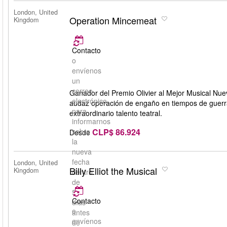
London, United
Operation Mincemeat
Kingdom
Contacto
o
envíenos
un
correo
Ganador del Premio Olivier al Mejor Musical Nue
electrónico
audaz operación de engaño en tiempos de guerra,
para
extraordinario talento teatral.
informarnos
CLP$ 86.924
sobre
Desde
la
nueva
fecha
London, United
Billy Elliot the Musical
Kingdom
dentro
de
5
Contacto
días
o
antes
envíenos
de