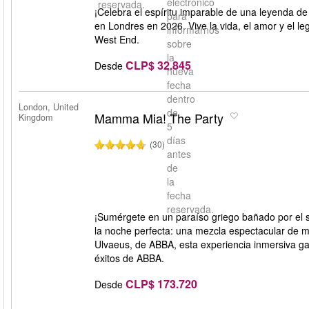
electrónico
reservada.
¡Celebra el espíritu imparable de una leyenda d
para
en Londres en 2026. Vive la vida, el amor y el le
informarnos
West End.
sobre
la
CLP$ 32.845
Desde
nueva
fecha
dentro
London, United
de
Mamma Mia! The Party
Kingdom
5
días
(30)
antes
de
la
fecha
reservada.
¡Sumérgete en un paraíso griego bañado por el 
la noche perfecta: una mezcla espectacular de m
Ulvaeus, de ABBA, esta experiencia inmersiva gar
éxitos de ABBA.
CLP$ 173.720
Desde