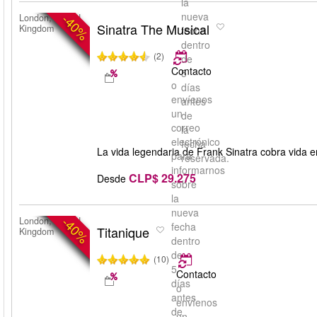
la
nueva
-40%
London, United
Sinatra The Musical
Kingdom
fecha
dentro
(2)
de
Contacto
5
o
días
envíenos
antes
un
de
correo
la
electrónico
fecha
La vida legendaria de Frank Sinatra cobra vida 
para
reservada.
informarnos
CLP$ 29.275
Desde
sobre
la
nueva
-40%
London, United
fecha
Titanique
Kingdom
dentro
de
(10)
5
Contacto
días
o
antes
envíenos
de
un