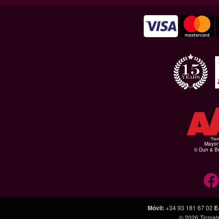
Mayor 
© Dun & Br
Móvil
:
+34 93 181 67 02
E
© 2026
Ticmat