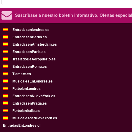
Suscríbase a nuestro boletín informativo.
Ofertas especia
Entradasenlondres.es
EntradasenBerlin.es
EntradasenAmsterdam.es
EntradasenParis.es
TrasladoDeAeropuerto.es
EntradasenRoma.es
Ticmate.es
MusicalesEnLondres.es
FutbolenLondres
EntradasenNuevaYork.es
EntradasenPraga.es
FutbolenItalia.es
MusicalesdeNuevaYork.es
EntradasEnLondres.cl