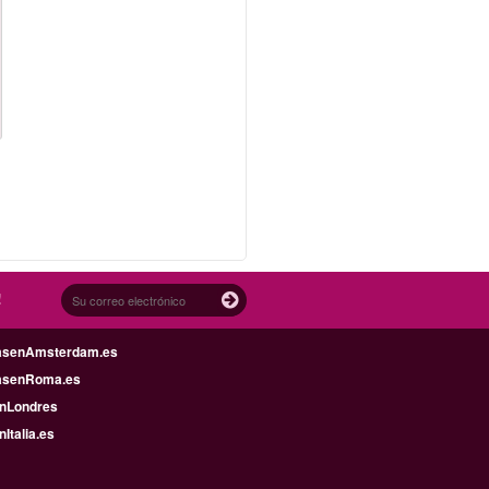
!
asenAmsterdam.es
asenRoma.es
enLondres
nItalia.es