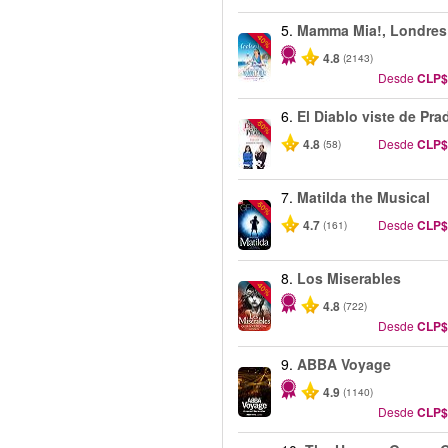
5.
Mamma Mia!, Londres
-40%
4.8
(2143)
Desde
CLP$
6.
El Diablo viste de Pra
-50%
4.8
Desde
CLP$
(58)
7.
Matilda the Musical
-50%
4.7
Desde
CLP$
(161)
8.
Los Miserables
-40%
4.8
(722)
Desde
CLP$
9.
ABBA Voyage
4.9
(1140)
Desde
CLP$