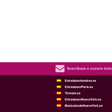
Suscríbase a nuestro bolet
Entradasenlondres.es
EntradasenParis.es
Ticmate.es
EntradasenNuevaYork.es
MusicalesdeNuevaYork.es