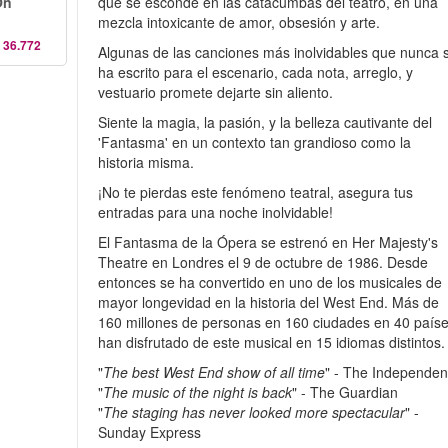
On
que se esconde en las catacumbas del teatro, en una
mezcla intoxicante de amor, obsesión y arte.
 36.772
Algunas de las canciones más inolvidables que nunca 
ha escrito para el escenario, cada nota, arreglo, y
vestuario promete dejarte sin aliento.
Siente la magia, la pasión, y la belleza cautivante del
'Fantasma' en un contexto tan grandioso como la
historia misma.
¡No te pierdas este fenómeno teatral, asegura tus
entradas para una noche inolvidable!
El Fantasma de la Ópera se estrenó en Her Majesty's
Theatre en Londres el 9 de octubre de 1986. Desde
entonces se ha convertido en uno de los musicales de
mayor longevidad en la historia del West End. Más de
160 millones de personas en 160 ciudades en 40 país
han disfrutado de este musical en 15 idiomas distintos.
"
The best West End show of all time
" - The Independen
"
The music of the night is back
" - The Guardian
"
The staging has never looked more spectacular
" -
Sunday Express