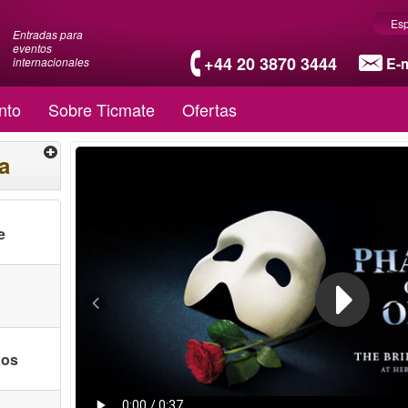
Es
Entradas para
eventos
+44 20 3870 3444
E-m
internacionales
nto
Sobre Ticmate
Ofertas
a
e
nos