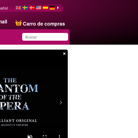
pañol
ail
Carro de compras
×
Ha guardado este
producto en su lista