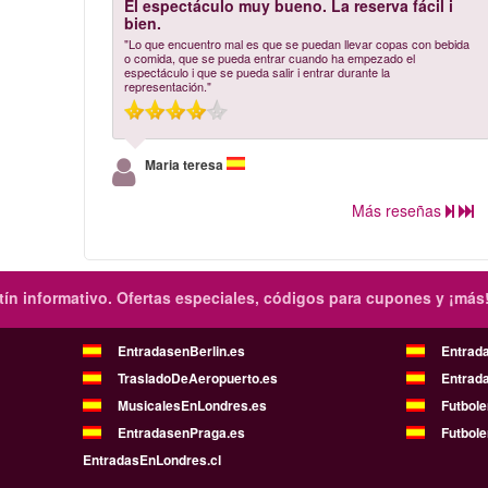
El espectáculo muy bueno. La reserva fácil i
bien.
"Lo que encuentro mal es que se puedan llevar copas con bebida
o comida, que se pueda entrar cuando ha empezado el
espectáculo i que se pueda salir i entrar durante la
representación."
Maria teresa
Más reseñas
ín informativo.
Ofertas especiales, códigos para cupones y ¡más
EntradasenBerlin.es
Entrad
TrasladoDeAeropuerto.es
Entrad
MusicalesEnLondres.es
Futbol
EntradasenPraga.es
Futbole
EntradasEnLondres.cl