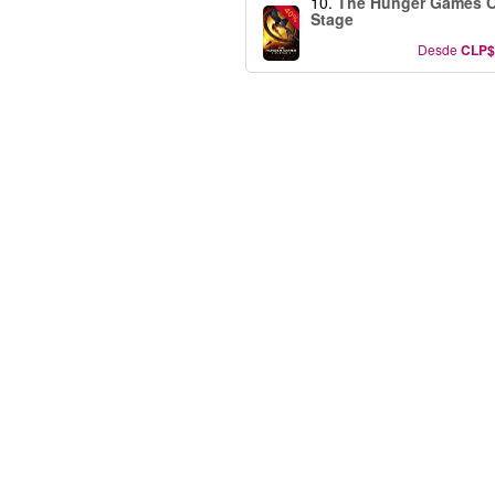
10.
The Hunger Games 
-40%
Stage
Desde
CLP$