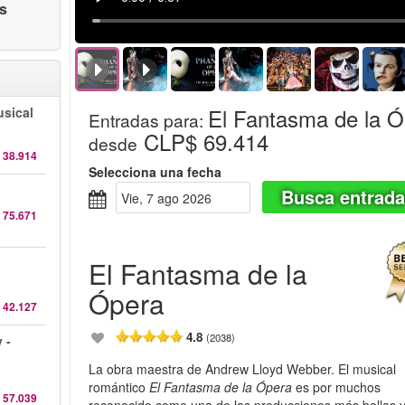
as
El Fantasma de la 
sical
Entradas para
:
CLP$ 69.414
desde
 38.914
Selecciona una fecha
Busca entrad
vie, 7 ago 2026
 75.671
El Fantasma de la
Ópera
 42.127
4.8
(2038)
 -
La obra maestra de Andrew Lloyd Webber. El musical
romántico
El Fantasma de la Ópera
es por muchos
 57.039