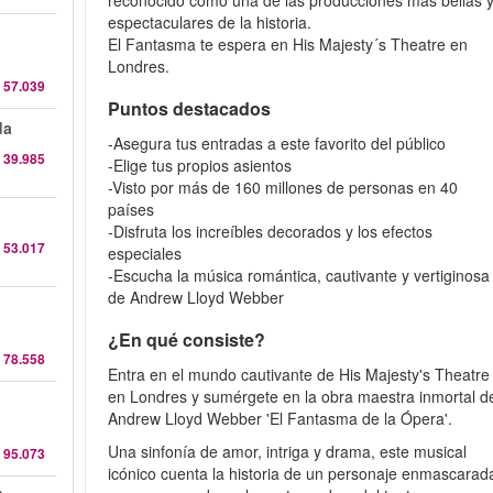
reconocido como una de las producciones más bellas 
espectaculares de la historia.
El Fantasma te espera en His Majesty´s Theatre en
Londres.
 57.039
Puntos destacados
da
-Asegura tus entradas a este favorito del público
 39.985
-Elige tus propios asientos
-Visto por más de 160 millones de personas en 40
países
-Disfruta los increíbles decorados y los efectos
 53.017
especiales
-Escucha la música romántica, cautivante y vertiginosa
de Andrew Lloyd Webber
¿En qué consiste?
 78.558
Entra en el mundo cautivante de His Majesty's Theatre
en Londres y sumérgete en la obra maestra inmortal d
Andrew Lloyd Webber 'El Fantasma de la Ópera'.
Una sinfonía de amor, intriga y drama, este musical
 95.073
icónico cuenta la historia de un personaje enmascarad