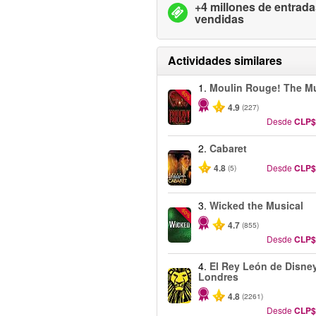
+4 millones de entrad
vendidas
Actividades similares
1.
Moulin Rouge! The Mu
-50%
4.9
(227)
Desde
CLP$
2.
Cabaret
4.8
Desde
CLP$
(5)
3.
Wicked the Musical
-50%
4.7
(855)
Desde
CLP$
4.
El Rey León de Disney
Londres
4.8
(2261)
Desde
CLP$