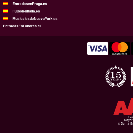
EntradasenPraga.es
FutbolenItalia.es
MusicalesdeNuevaYork.es
EntradasEnLondres.cl
Mayor 
© Dun & Br