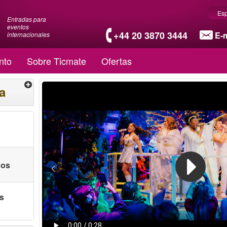
Es
Entradas para
eventos
+44 20 3870 3444
E-m
internacionales
nto
Sobre Ticmate
Ofertas
a
nos
as