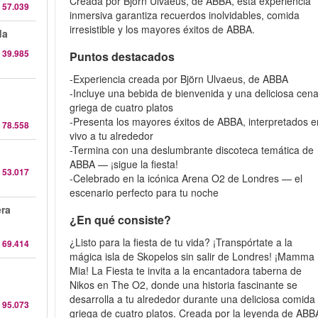
Creada por Björn Ulvaeus, de ABBA, esta experiencia
 57.039
inmersiva garantiza recuerdos inolvidables, comida
irresistible y los mayores éxitos de ABBA.
da
 39.985
Puntos destacados
-Experiencia creada por Björn Ulvaeus, de ABBA
-Incluye una bebida de bienvenida y una deliciosa cen
griega de cuatro platos
-Presenta los mayores éxitos de ABBA, interpretados e
 78.558
vivo a tu alrededor
-Termina con una deslumbrante discoteca temática de
ABBA — ¡sigue la fiesta!
 53.017
-Celebrado en la icónica Arena O2 de Londres — el
escenario perfecto para tu noche
era
¿En qué consiste?
¿Listo para la fiesta de tu vida? ¡Transpórtate a la
 69.414
mágica isla de Skopelos sin salir de Londres! ¡Mamma
Mia! La Fiesta te invita a la encantadora taberna de
Nikos en The O2, donde una historia fascinante se
desarrolla a tu alrededor durante una deliciosa comida
 95.073
griega de cuatro platos. Creada por la leyenda de ABB