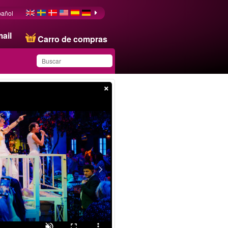
pañol
ail
Carro de compras
×
Ha guardado este
producto en su lista