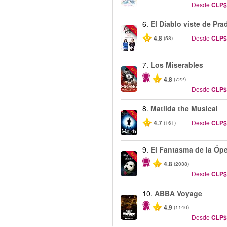
Desde
CLP$
6.
El Diablo viste de Pra
-50%
4.8
Desde
CLP$
(58)
7.
Los Miserables
-40%
4.8
(722)
Desde
CLP$
8.
Matilda the Musical
-50%
4.7
Desde
CLP$
(161)
9.
El Fantasma de la Óp
-20%
4.8
(2038)
Desde
CLP$
10.
ABBA Voyage
4.9
(1140)
Desde
CLP$