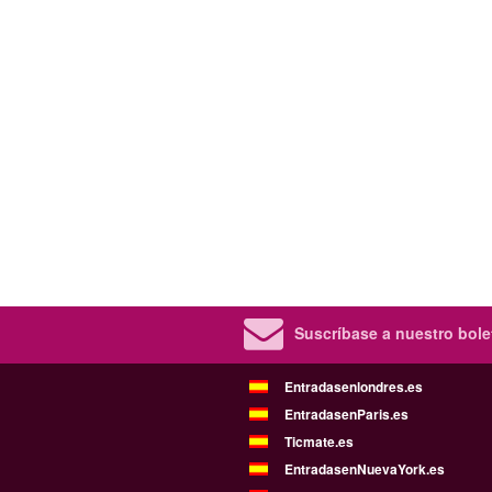
Suscríbase a nuestro bolet
Entradasenlondres.es
EntradasenParis.es
Ticmate.es
EntradasenNuevaYork.es