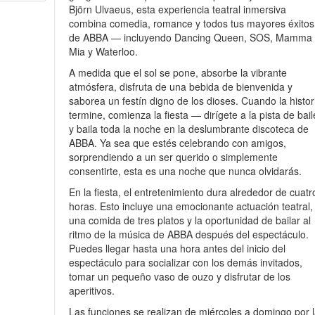
Björn Ulvaeus, esta experiencia teatral inmersiva
combina comedia, romance y todos tus mayores éxitos
de ABBA — incluyendo Dancing Queen, SOS, Mamma
Mia y Waterloo.
A medida que el sol se pone, absorbe la vibrante
atmósfera, disfruta de una bebida de bienvenida y
saborea un festín digno de los dioses. Cuando la histor
termine, comienza la fiesta — dirígete a la pista de bail
y baila toda la noche en la deslumbrante discoteca de
ABBA. Ya sea que estés celebrando con amigos,
sorprendiendo a un ser querido o simplemente
consentirte, esta es una noche que nunca olvidarás.
En la fiesta, el entretenimiento dura alrededor de cuatr
horas. Esto incluye una emocionante actuación teatral,
una comida de tres platos y la oportunidad de bailar al
ritmo de la música de ABBA después del espectáculo.
Puedes llegar hasta una hora antes del inicio del
espectáculo para socializar con los demás invitados,
tomar un pequeño vaso de ouzo y disfrutar de los
aperitivos.
Las funciones se realizan de miércoles a domingo por 