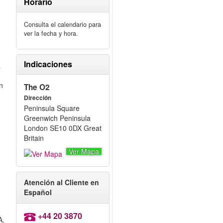
Horario
Consulta el calendario para
ver la fecha y hora.
Indicaciones
a
n
The O2
Dirección
Peninsula Square
Greenwich Peninsula
London SE10 0DX Great
Britain
Ver Mapa
Atención al Cliente en
Español
+44 20 3870
A,