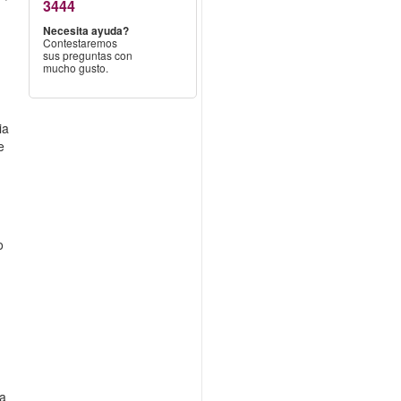
3444
Necesita ayuda?
Contestaremos
sus preguntas con
mucho gusto.
ia
e
o
la