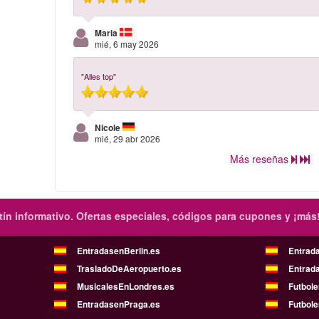
Maria
mié, 6 may 2026
"Alles top"
Nicole
mié, 29 abr 2026
Más reseñas
ín informativo.
Ofertas especiales, códigos para cupones y ¡más
EntradasenBerlin.es
Entrad
TrasladoDeAeropuerto.es
Entrad
MusicalesEnLondres.es
Futbol
EntradasenPraga.es
Futbole