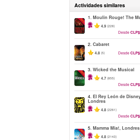
Actividades similares
1.
Moulin Rouge! The Mu
-50%
4.9
(228)
Desde
CLP$
2.
Cabaret
4.8
Desde
CLP$
(5)
3.
Wicked the Musical
-50%
4.7
(855)
Desde
CLP$
4.
El Rey León de Disney
Londres
4.8
(2261)
Desde
CLP$
5.
Mamma Mia!, Londres
-40%
4.8
(2143)