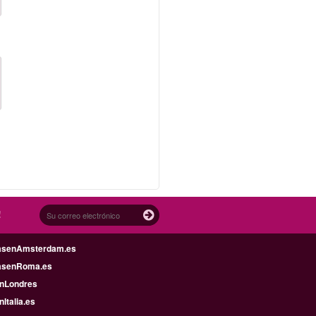
!
asenAmsterdam.es
asenRoma.es
enLondres
nItalia.es