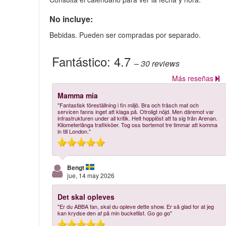
No incluye:
Bebidas. Pueden ser compradas por separado.
Fantástico:
4.7
– 30
reviews
Más reseñas
Mamma mia
"Fantastisk föreställning i fin miljö. Bra och fräsch mat och
servicen fanns inget att klaga på. Otroligt nöjd. Men däremot var
infrastrukturen under all kritik. Helt hopplöst att ta sig från Arenan.
Kilometerlånga trafikköer. Tog oss bortemot tre timmar att komma
in till London."
Bengt
jue, 14 may 2026
Det skal opleves
"Er du ABBA fan, skal du opleve dette show. Er så glad for at jeg
kan krydse den af på min bucketlist. Go go go"