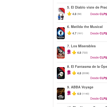
5.
El Diablo viste de Pra
-50%
4.8
Desde
CLP$
(58)
6.
Matilda the Musical
-50%
4.7
Desde
CLP$
(161)
7.
Los Miserables
-40%
4.8
(722)
Desde
CLP$
8.
El Fantasma de la Óp
-20%
4.8
(2038)
Desde
CLP$
9.
ABBA Voyage
4.9
(1140)
Desde
CLP$