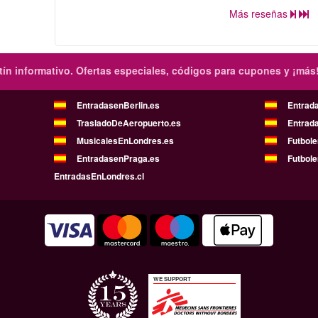
Más reseñas
ín informativo.
Ofertas especiales, códigos para cupones y ¡más
EntradasenBerlin.es
Entrad
TrasladoDeAeropuerto.es
Entrad
MusicalesEnLondres.es
Futbol
EntradasenPraga.es
Futbole
EntradasEnLondres.cl
WE SUPPORT