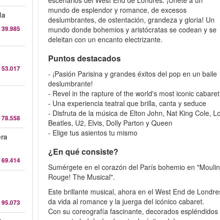
escenarios del West End de Londres. ¡Únete a un
mundo de esplendor y romance, de excesos
da
deslumbrantes, de ostentación, grandeza y gloria! Un
 39.985
mundo donde bohemios y aristócratas se codean y se
deleitan con un encanto electrizante.
Puntos destacados
 53.017
- ¡Pasión Parisina y grandes éxitos del pop en un baile
deslumbrante!
- Revel in the rapture of the world's most iconic cabaret
- Una experiencia teatral que brilla, canta y seduce
- Disfruta de la música de Elton John, Nat King Cole, L
 78.558
Beatles, U2, Elvis, Dolly Parton y Queen
- Elige tus asientos tu mismo
era
¿En qué consiste?
 69.414
Sumérgete en el corazón del París bohemio en "Mouli
Rouge! The Musical".
Este brillante musical, ahora en el West End de Londre
da vida al romance y la juerga del icónico cabaret.
 95.073
Con su coreografía fascinante, decorados espléndidos