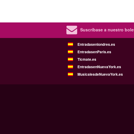
Suscríbase a nuestro bolet
Entradasenlondres.es
EntradasenParis.es
Ticmate.es
EntradasenNuevaYork.es
MusicalesdeNuevaYork.es