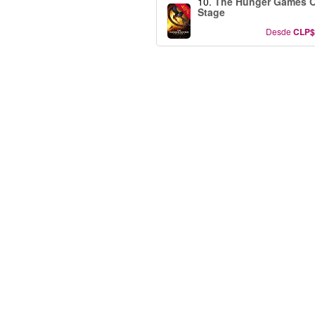
10.
The Hunger Games 
-40%
Stage
Desde
CLP$