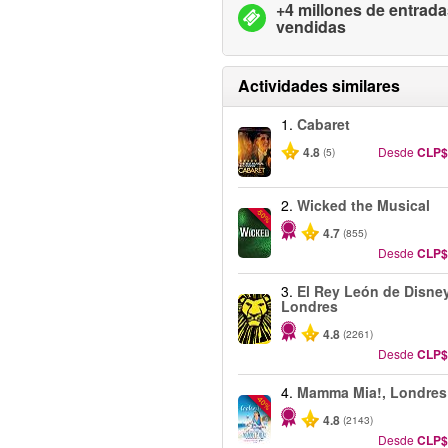
+4 millones de entrad
vendidas
Actividades similares
1.
Cabaret
4.8
Desde
CLP$
(5)
2.
Wicked the Musical
-50%
4.7
(855)
Desde
CLP$
3.
El Rey León de Disney
Londres
4.8
(2261)
Desde
CLP$
4.
Mamma Mia!, Londres
-40%
4.8
(2143)
Desde
CLP$