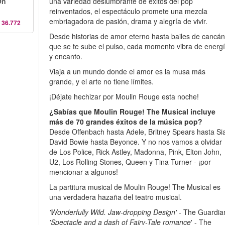
On
una variedad deslumbrante de éxitos del pop
reinventados, el espectáculo promete una mezcla
embriagadora de pasión, drama y alegría de vivir.
 36.772
Desde historias de amor eterno hasta bailes de cancá
que se te sube el pulso, cada momento vibra de energ
y encanto.
Viaja a un mundo donde el amor es la musa más
grande, y el arte no tiene límites.
¡Déjate hechizar por Moulin Rouge esta noche!
¿Sabías que Moulin Rouge! The Musical incluye
más de 70 grandes éxitos de la música pop?
Desde Offenbach hasta Adele, Britney Spears hasta Si
David Bowie hasta Beyonce. Y no nos vamos a olvidar
de Los Police, Rick Astley, Madonna, Pink, Elton John,
U2, Los Rolling Stones, Queen y Tina Turner - ¡por
mencionar a algunos!
La partitura musical de Moulin Rouge! The Musical es
una verdadera hazaña del teatro musical.
'Wonderfully Wild. Jaw-dropping Design'
- The Guardia
'Spectacle and a dash of Fairy-Tale romance
' - The