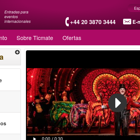
Es
Entradas para
eventos
+44 20 3870 3444
E-m
internacionales
nto
Sobre Ticmate
Ofertas
a
e
nos