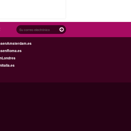
!
asenAmsterdam.es
asenRoma.es
enLondres
nItalia.es