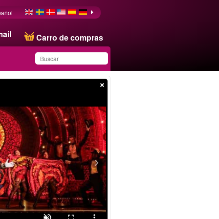
pañol
ail
Carro de compras
×
Ha guardado este
producto en su lista