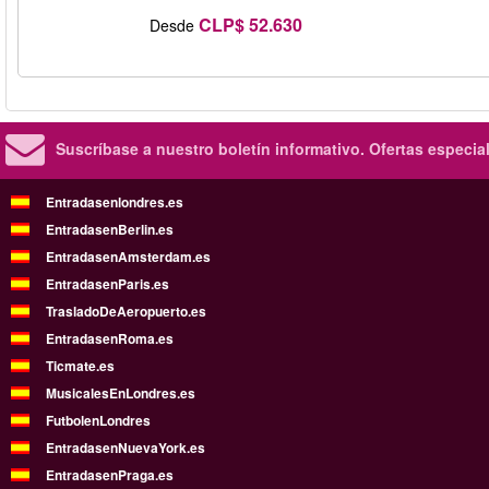
CLP$ 52.630
Desde
Suscríbase a nuestro boletín informativo.
Ofertas especia
Entradasenlondres.es
EntradasenBerlin.es
EntradasenAmsterdam.es
EntradasenParis.es
TrasladoDeAeropuerto.es
EntradasenRoma.es
Ticmate.es
MusicalesEnLondres.es
FutbolenLondres
EntradasenNuevaYork.es
EntradasenPraga.es