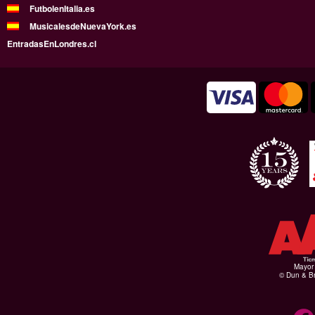
FutbolenItalia.es
MusicalesdeNuevaYork.es
EntradasEnLondres.cl
Mayor 
© Dun & Br