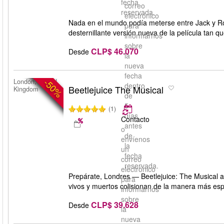
fecha
correo
reservada.
electrónico
Nada en el mundo podía meterse entre Jack y Ro
para
desternillante versión nueva de la película tan 
informarnos
sobre
CLP$ 46.070
Desde
la
nueva
fecha
-50%
London, United
dentro
Beetlejuice The Musical
Kingdom
de
5
(1)
días
Contacto
antes
o
de
envíenos
la
un
fecha
correo
reservada.
electrónico
Prepárate, Londres — Beetlejuice: The Musical 
para
vivos y muertos colisionan de la manera más esp
informarnos
sobre
CLP$ 39.628
Desde
la
nueva