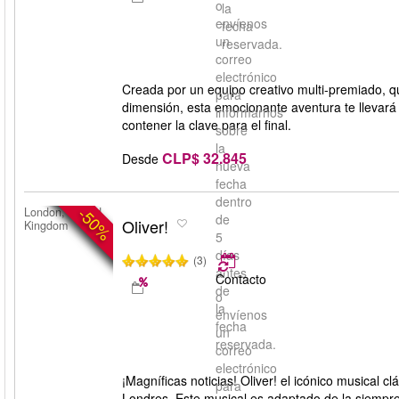
o
la
envíenos
fecha
un
reservada.
correo
electrónico
Creada por un equipo creativo multi-premiado, qu
para
dimensión, esta emocionante aventura te llevará 
informarnos
contener la clave para el final.
sobre
la
CLP$ 32.845
Desde
nueva
fecha
dentro
-50%
London, United
de
Oliver!
Kingdom
5
días
(3)
antes
Contacto
de
o
la
envíenos
fecha
un
reservada.
correo
electrónico
¡Magníficas noticias! Oliver! el icónico musical
para
Londres. Este musical es adaptado de la siempre