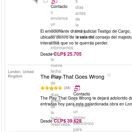
5
Contacto
días
o
antes
envíenos
de
un
la
correo
fecha
El emocionante drama judicial Testigo de Cargo, 
electrónico
reservada.
ubicado dentro de la sala del consejo del majest
para
interactiva que no te querrás perder.
informarnos
CLP$ 25.705
sobre
Desde
la
nueva
fecha
London, United
The Play That Goes Wrong
Kingdom
dentro
de
(34)
5
Contacto
días
The Play That Goes Wrong te dejará adolorido de
o
antes
entradas hoy para esta galardonada obra en Lon
envíenos
de
un
la
correo
fecha
CLP$ 39.628
Desde
electrónico
reservada.
para