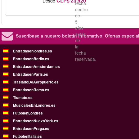
CLP$ 23.920
Desde
fecha
dentro
de
5
días
antes
Suscríbase a nuestro boletín informativo.
Ofertas especia
de
la
Entradasenlondres.es
fecha
EntradasenBerlin.es
reservada.
EntradasenAmsterdam.es
EntradasenParis.es
TrasladoDeAeropuerto.es
EntradasenRoma.es
Ticmate.es
MusicalesEnLondres.es
FutbolenLondres
EntradasenNuevaYork.es
EntradasenPraga.es
FutbolenItalia.es