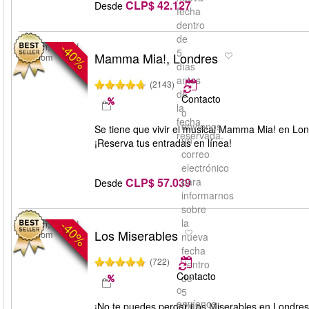
CLP$ 42.127
Desde
fecha
dentro
de
-40%
London, United
5
Mamma Mia!, Londres
Kingdom
días
antes
(2143)
de
Contacto
la
o
fecha
envíenos
Se tiene que vivir el musical Mamma Mia! en Lon
reservada.
un
¡Reserva tus entradas en línea!
correo
electrónico
CLP$ 57.039
para
Desde
informarnos
sobre
la
-40%
London, United
Los Miserables
Kingdom
nueva
fecha
(722)
dentro
Contacto
de
o
5
envíenos
días
¡No te puedes perder Los Miserables en Londres! 