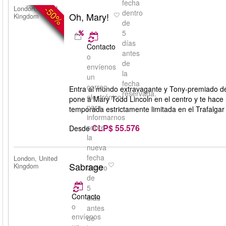
fecha
-50%
London, United
dentro
Oh, Mary!
Kingdom
de
5
días
Contacto
antes
o
de
envíenos
la
un
fecha
correo
Entra al mundo extravagante y Tony‑premiado de
reservada.
electrónico
pone a Mary Todd Lincoln en el centro y te hace 
para
temporada estrictamente limitada en el Trafalgar
informarnos
CLP$ 55.576
sobre
Desde
la
nueva
fecha
London, United
Sabrage
Kingdom
dentro
de
5
Contacto
días
o
antes
envíenos
de