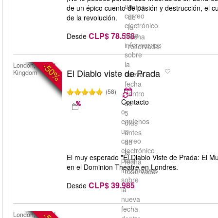
un
antes
de un épico cuento de pasión y destrucción, el cu
correo
de
de la revolución.
electrónico
la
CLP$ 78.558
para
Desde
fecha
informarnos
reservada.
sobre
la
-50%
London, United
El Diablo viste de Prada
Kingdom
nueva
fecha
(58)
dentro
Contacto
de
o
5
envíenos
días
un
antes
correo
de
electrónico
la
El muy esperado "El Diablo Viste de Prada: El Mus
para
fecha
en el Dominion Theatre en Londres.
informarnos
reservada.
sobre
CLP$ 39.985
Desde
la
nueva
fecha
London, United