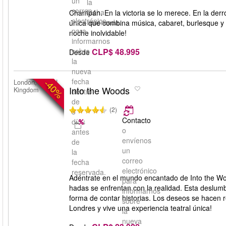
un
la
correo
fecha
Champán. En la victoria se lo merece. En la derr
electrónico
reservada.
única que combina música, cabaret, burlesque y 
para
noche inolvidable!
informarnos
CLP$ 48.995
sobre
Desde
la
nueva
fecha
-40%
London, United
Into the Woods
Kingdom
dentro
de
(2)
5
Contacto
días
o
antes
envíenos
de
un
la
correo
fecha
electrónico
reservada.
Adéntrate en el mundo encantado de Into the W
para
hadas se enfrentan con la realidad. Esta deslum
informarnos
forma de contar historias. Los deseos se hacen 
sobre
Londres y vive una experiencia teatral única!
la
nueva