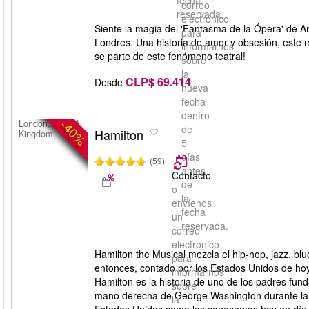
fecha
correo
reservada.
electrónico
Siente la magia del 'Fantasma de la Ópera' de 
para
Londres. Una historia de amor y obsesión, este m
informarnos
se parte de este fenómeno teatral!
sobre
la
CLP$ 69.414
Desde
nueva
fecha
dentro
-40%
London, United
de
Hamilton
Kingdom
5
días
(59)
antes
Contacto
de
o
la
envíenos
fecha
un
reservada.
correo
electrónico
Hamilton the Musical mezcla el hip-hop, jazz, bl
para
entonces, contado por los Estados Unidos de h
informarnos
Hamilton es la historia de uno de los padres fun
sobre
mano derecha de George Washington durante la gu
la