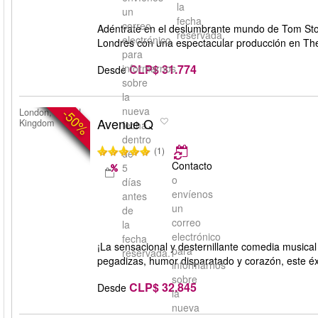
la
un
fecha
correo
Adéntrate en el deslumbrante mundo de Tom Stop
reservada.
electrónico
Londres con una espectacular producción en The
para
CLP$ 31.774
informarnos
Desde
sobre
la
nueva
-50%
London, United
Avenue Q
Kingdom
fecha
dentro
(1)
de
Contacto
5
o
días
envíenos
antes
un
de
correo
la
electrónico
fecha
¡La sensacional y desternillante comedia music
para
reservada.
pegadizas, humor disparatado y corazón, este éx
informarnos
sobre
CLP$ 32.845
Desde
la
nueva