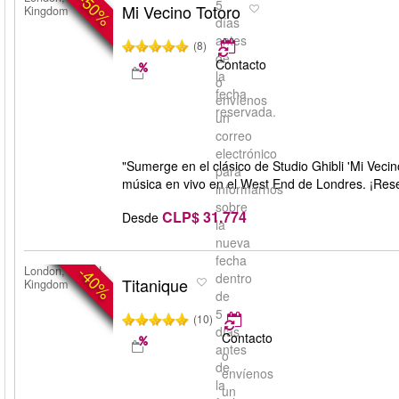
-50%
5
Mi Vecino Totoro
Kingdom
días
antes
(8)
de
Contacto
la
o
fecha
envíenos
reservada.
un
correo
electrónico
"Sumerge en el clásico de Studio Ghibli 'Mi Vecin
para
música en vivo en el West End de Londres. ¡Rese
informarnos
sobre
CLP$ 31.774
Desde
la
nueva
fecha
-40%
London, United
dentro
Titanique
Kingdom
de
5
(10)
días
Contacto
antes
o
de
envíenos
la
un