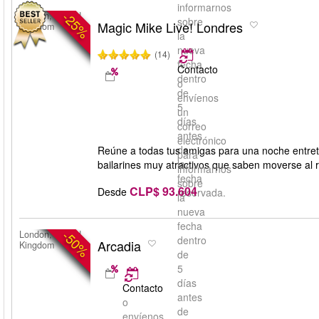
informarnos
-25%
London, United
sobre
Magic Mike Live! Londres
Kingdom
la
nueva
(14)
fecha
Contacto
dentro
o
de
envíenos
5
un
días
correo
antes
electrónico
de
Reúne a todas tus amigas para una noche entret
para
la
bailarines muy atractivos que saben moverse al r
informarnos
fecha
sobre
CLP$ 93.604
Desde
reservada.
la
nueva
fecha
-50%
London, United
dentro
Arcadia
Kingdom
de
5
días
Contacto
antes
o
de
envíenos