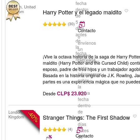
fecha
London, United
dentro
Harry Potter y el legado maldito
Kingdom
de
5
(30)
días
Contacto
antes
o
de
envíenos
la
un
fecha
correo
¡Vive la octava historia de la saga de Harry Pott
reservada.
electrónico
maldito (Harry Potter and the Cursed Child) cont
para
esposo, padre de tres hijos y un trabajador agob
informarnos
Basada en la historia original de J.K. Rowling, 
sobre
partes es una experiencia mágica que no puedes
la
CLP$ 23.920
nueva
Desde
fecha
dentro
de
-40%
London, United
Stranger Things: The First Shadow
Kingdom
5
días
(4)
antes
Contacto
de