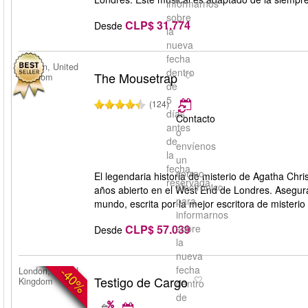
informarnos
sobre
CLP$ 31.774
Desde
la
nueva
fecha
London, United
dentro
The Mousetrap
Kingdom
de
5
(124)
días
Contacto
antes
o
de
envíenos
la
un
fecha
correo
El legendaria historia de misterio de Agatha Chr
reservada.
electrónico
años abierto en el West End de Londres. Asegura
para
mundo, escrita por la mejor escritora de misterio
informarnos
CLP$ 57.039
sobre
Desde
la
nueva
fecha
-40%
London, United
Testigo de Cargo
Kingdom
dentro
de