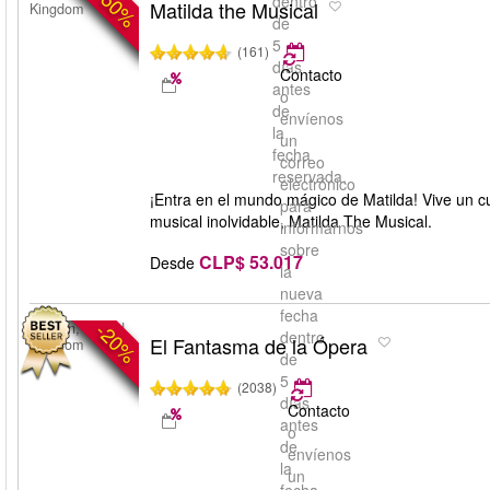
-50%
dentro
Matilda the Musical
Kingdom
de
5
(161)
días
Contacto
antes
o
de
envíenos
la
un
fecha
correo
reservada.
electrónico
¡Entra en el mundo mágico de Matilda! Vive un c
para
musical inolvidable, Matilda The Musical.
informarnos
sobre
CLP$ 53.017
Desde
la
nueva
fecha
-20%
London, United
dentro
El Fantasma de la Ópera
Kingdom
de
5
(2038)
días
Contacto
antes
o
de
envíenos
la
un