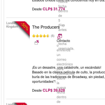
Estados Unidos como los conocemos hoy en día
nueva
fecha
CLP$ 31.774
Desde
dentro
de
5
-50%
London, United
días
The Producers
Kingdom
antes
de
(5)
la
Contacto
fecha
o
reservada.
envíenos
un
correo
electrónico
¡Es un desastre, una catástrofe, un escándalo!
para
Basado en la clásica película de culto, la produ
informarnos
burla de las tradiciones de Broadway, sin pieda
sobre
oportunidades"!
la
nueva
CLP$ 39.628
Desde
fecha
dentro
de
London, United