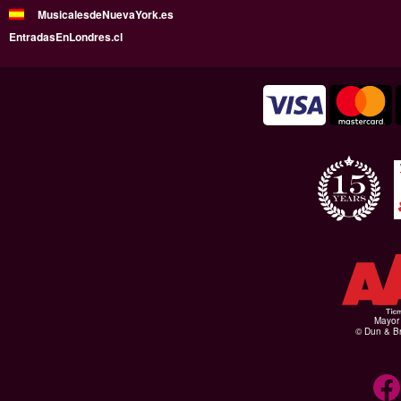
MusicalesdeNuevaYork.es
EntradasEnLondres.cl
Mayor 
© Dun & Br