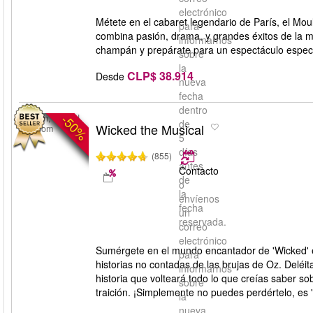
electrónico
Métete en el cabaret legendario de París, el Mo
para
combina pasión, drama, y grandes éxitos de la 
informarnos
champán y prepárate para un espectáculo espe
sobre
la
CLP$ 38.914
Desde
nueva
fecha
dentro
-50%
London, United
de
Wicked the Musical
Kingdom
5
días
(855)
antes
Contacto
de
o
la
envíenos
fecha
un
reservada.
correo
electrónico
Sumérgete en el mundo encantador de 'Wicked' e
para
historias no contadas de las brujas de Oz. Deléi
informarnos
historia que volteará todo lo que creías saber s
sobre
traición. ¡Simplemente no puedes perdértelo, es 'w
la
nueva