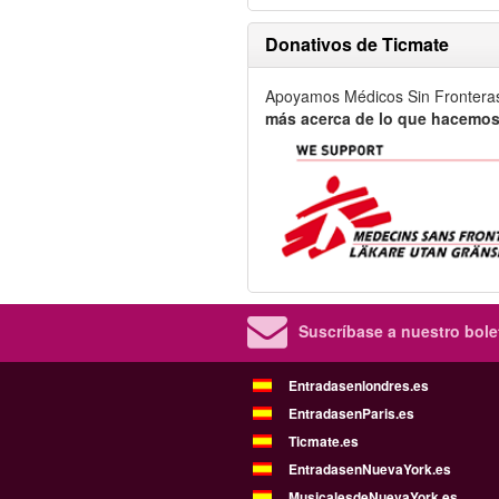
Donativos de Ticmate
Apoyamos Médicos Sin Frontera
más acerca de lo que hacemos
Suscríbase a nuestro bolet
Entradasenlondres.es
EntradasenParis.es
Ticmate.es
EntradasenNuevaYork.es
MusicalesdeNuevaYork.es