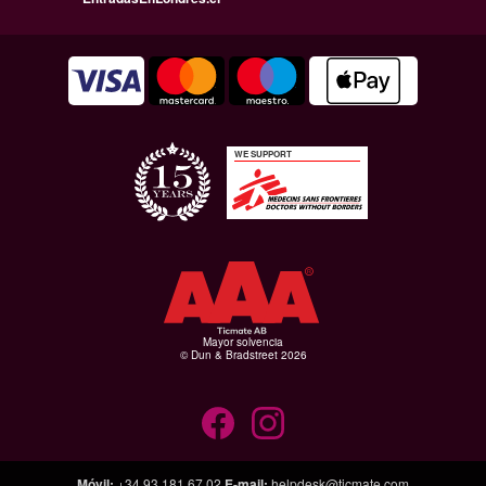
WE SUPPORT
Mayor solvencia
© Dun & Bradstreet 2026
Móvil
:
+34 93 181 67 02
E-mail
:
helpdesk@ticmate.com