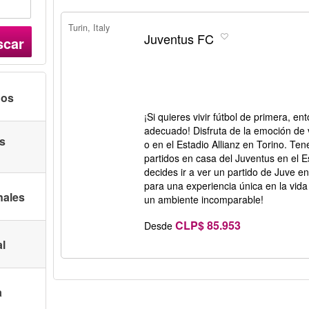
Turin, Italy
Juventus FC
scar
nos
¡Si quieres vivir fútbol de primera, en
adecuado! Disfruta de la emoción de 
as
o en el Estadio Allianz en Torino. Te
partidos en casa del Juventus en el Es
decides ir a ver un partido de Juve en
para una experiencia única en la vida
nales
un ambiente incomparable!
CLP$ 85.953
Desde
al
a