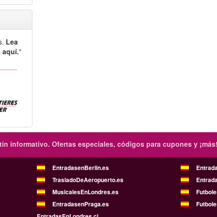
s.
Lea
 aquí.
"
ín informativo.
Ofertas especiales, códigos para cupones y ¡más
EntradasenBerlin.es
Entrad
TrasladoDeAeropuerto.es
Entrad
MusicalesEnLondres.es
Futbol
EntradasenPraga.es
Futbole
EntradasEnLondres.cl