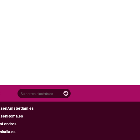
!
asenAmsterdam.es
asenRoma.es
enLondres
nItalia.es