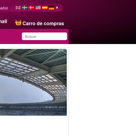
pañol
ail
Carro de compras
Ha guardado este
producto en su lista