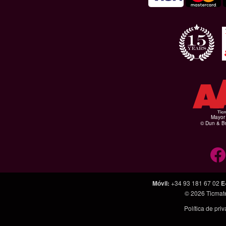
Mayor 
© Dun & Br
Móvil
:
+34 93 181 67 02
E
© 2026
Ticmat
Política de pri