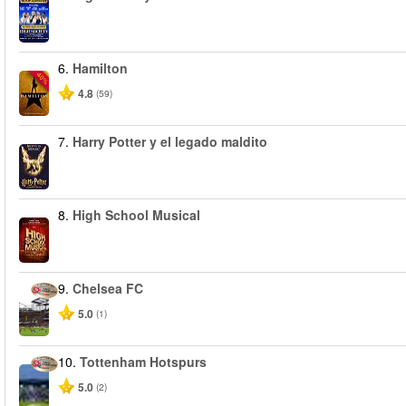
6.
Hamilton
-40%
4.8
(59)
7.
Harry Potter y el legado maldito
8.
High School Musical
9.
Chelsea FC
5.0
(1)
10.
Tottenham Hotspurs
5.0
(2)