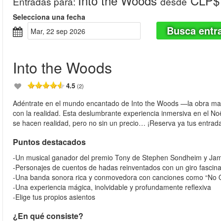
Into the Woods
CLP$ 
Entradas para
:
desde
Selecciona una fecha
Busca entr
mar, 22 sep 2026
Into the Woods
4.5
(2)
Adéntrate en el mundo encantado de Into the Woods —la obra ma
con la realidad. Esta deslumbrante experiencia inmersiva en el No
se hacen realidad, pero no sin un precio… ¡Reserva ya tus entrada
Puntos destacados
-Un musical ganador del premio Tony de Stephen Sondheim y Ja
-Personajes de cuentos de hadas reinventados con un giro fascin
-Una banda sonora rica y conmovedora con canciones como “No One
-Una experiencia mágica, inolvidable y profundamente reflexiva
-Elige tus propios asientos
¿En qué consiste?