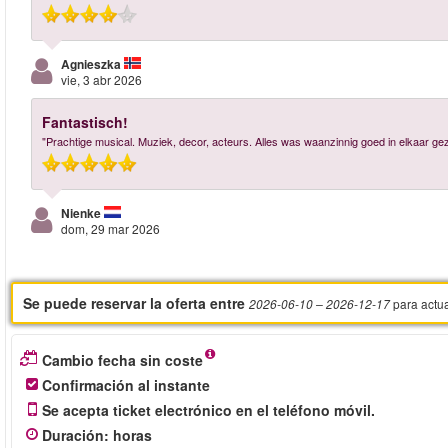
Agnieszka
vie, 3 abr 2026
Fantastisch!
"Prachtige musical. Muziek, decor, acteurs. Alles was waanzinnig goed in elkaar gez
Nienke
dom, 29 mar 2026
Se puede reservar la oferta entre
para actu
2026-06-10
– 2026-12-17
Cambio fecha sin coste
Confirmación al instante
Se acepta ticket electrónico en el teléfono móvil.
Duración
:
horas