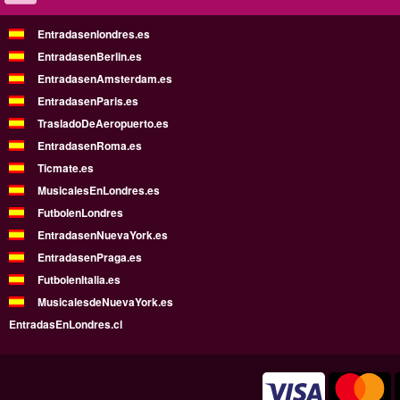
Entradasenlondres.es
EntradasenBerlin.es
EntradasenAmsterdam.es
EntradasenParis.es
TrasladoDeAeropuerto.es
EntradasenRoma.es
Ticmate.es
MusicalesEnLondres.es
FutbolenLondres
EntradasenNuevaYork.es
EntradasenPraga.es
FutbolenItalia.es
MusicalesdeNuevaYork.es
EntradasEnLondres.cl