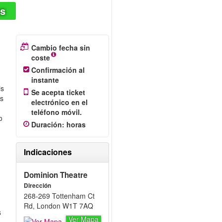
as
Cambio fecha sin
coste
Confirmación al
instante
is
Se acepta ticket
ás
electrónico en el
teléfono móvil.
o
Duración
:
horas
Indicaciones
Dominion Theatre
Dirección
268-269 Tottenham Ct
Rd, London W1T 7AQ
s
Ver Mapa