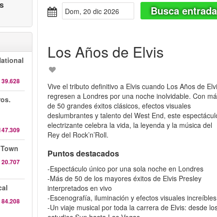
as
Busca entrad
dom, 20 dic 2026
Los Años de Elvis
National
 39.628
Vive el tributo definitivo a Elvis cuando Los Años de Elv
regresen a Londres por una noche inolvidable. Con m
ros.
de 50 grandes éxitos clásicos, efectos visuales
deslumbrantes y talento del West End, este espectácul
electrizante celebra la vida, la leyenda y la música del
147.309
Rey del Rock’n’Roll.
n Town
Puntos destacados
 20.707
-Espectáculo único por una sola noche en Londres
-Más de 50 de los mayores éxitos de Elvis Presley
cal
interpretados en vivo
-Escenografía, iluminación y efectos visuales increíbles
 84.208
-Un viaje musical por toda la carrera de Elvis: desde lo