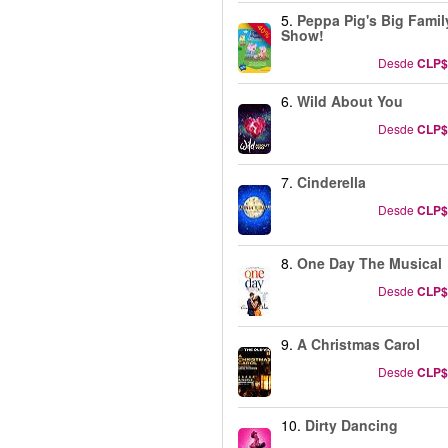
5.
Peppa Pig's Big Famil
-40%
Show!
Desde
CLP$
6.
Wild About You
Desde
CLP$
7.
Cinderella
Desde
CLP$
8.
One Day The Musical
Desde
CLP$
9.
A Christmas Carol
Desde
CLP$
10.
Dirty Dancing