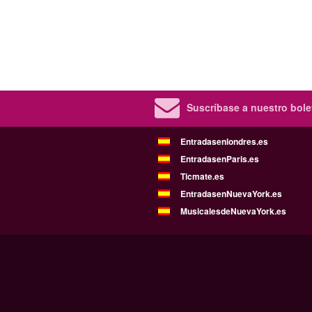
Suscríbase a nuestro bolet
Entradasenlondres.es
EntradasenParis.es
Ticmate.es
EntradasenNuevaYork.es
MusicalesdeNuevaYork.es