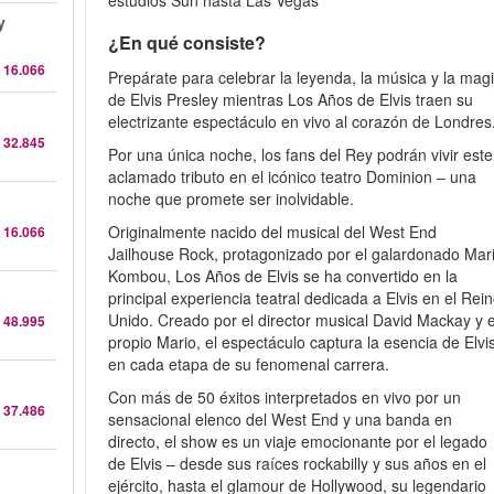
estudios Sun hasta Las Vegas
y
¿En qué consiste?
 16.066
Prepárate para celebrar la leyenda, la música y la mag
de Elvis Presley mientras Los Años de Elvis traen su
electrizante espectáculo en vivo al corazón de Londres
 32.845
Por una única noche, los fans del Rey podrán vivir este
aclamado tributo en el icónico teatro Dominion – una
noche que promete ser inolvidable.
Originalmente nacido del musical del West End
 16.066
Jailhouse Rock, protagonizado por el galardonado Mar
Kombou, Los Años de Elvis se ha convertido en la
principal experiencia teatral dedicada a Elvis en el Rei
Unido. Creado por el director musical David Mackay y e
 48.995
propio Mario, el espectáculo captura la esencia de Elvi
en cada etapa de su fenomenal carrera.
Con más de 50 éxitos interpretados en vivo por un
 37.486
sensacional elenco del West End y una banda en
directo, el show es un viaje emocionante por el legado
de Elvis – desde sus raíces rockabilly y sus años en el
ejército, hasta el glamour de Hollywood, su legendario