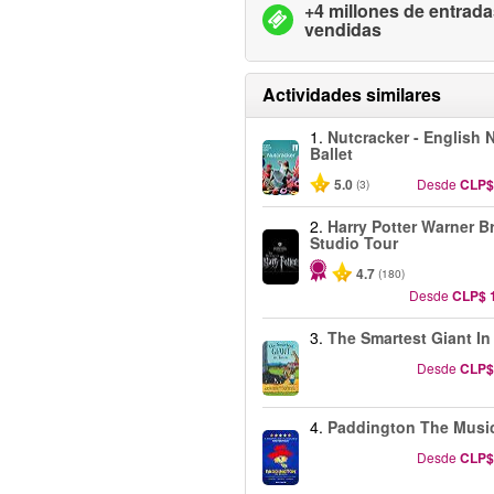
+4 millones de entrad
vendidas
Actividades similares
1.
Nutcracker - English 
Ballet
5.0
Desde
CLP$
(3)
2.
Harry Potter Warner B
Studio Tour
4.7
(180)
Desde
CLP$ 
3.
The Smartest Giant I
Desde
CLP$
4.
Paddington The Musi
Desde
CLP$