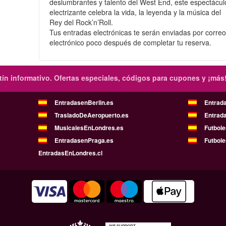
deslumbrantes y talento del West End, este espectácul
electrizante celebra la vida, la leyenda y la música del
Rey del Rock’n’Roll.
Tus entradas electrónicas te serán enviadas por corre
electrónico poco después de completar tu reserva.
ín informativo.
Ofertas especiales, códigos para cupones y ¡más
EntradasenBerlin.es
Entrad
TrasladoDeAeropuerto.es
Entrad
MusicalesEnLondres.es
Futbol
EntradasenPraga.es
Futbole
EntradasEnLondres.cl
WE SUPPORT