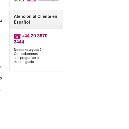
Atención al Cliente en
ia
Español
.
+44 20 3870
3444
Necesita ayuda?
Contestaremos
sus preguntas con
mucho gusto.
io
no
l
s