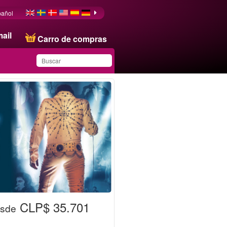
pañol
ail
Carro de compras
Ha guardado este
producto en su lista
CLP$ 35.701
sde