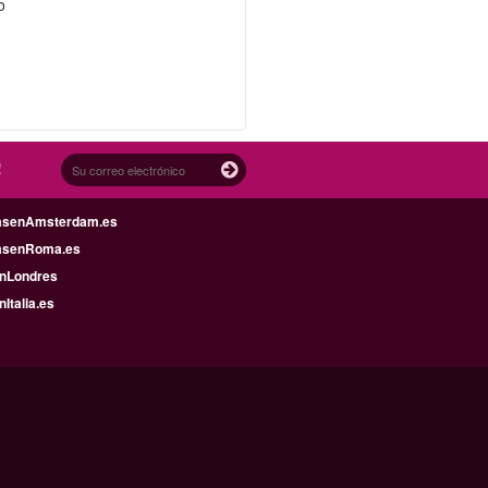
o
o
!
asenAmsterdam.es
asenRoma.es
enLondres
nItalia.es