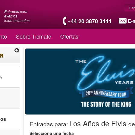
Es
Entradas para
eventos
+44 20 3870 3444
E-m
internacionales
nto
Sobre Ticmate
Ofertas
a
e
nos
Los Años de Elvis
Entradas para
:
de
Selecciona una fecha