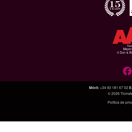
Mayor 
© Dun & Br
Móvil
:
+34 93 181 67 02
E
© 2026
Ticmat
Política de pri