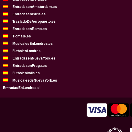
EntradasenAmsterdam.es
EntradasenParis.es
TrasladoDeAeropuerto.es
EntradasenRoma.es
Ticmate.es
MusicalesEnLondres.es
FutbolenLondres
EntradasenNuevaYork.es
EntradasenPraga.es
FutbolenItalia.es
MusicalesdeNuevaYork.es
EntradasEnLondres.cl