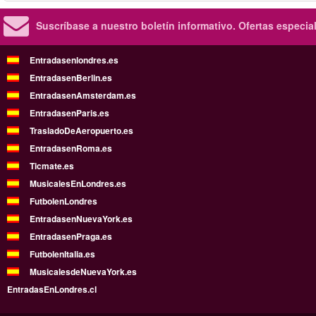
Suscríbase a nuestro boletín informativo.
Ofertas especia
Entradasenlondres.es
EntradasenBerlin.es
EntradasenAmsterdam.es
EntradasenParis.es
TrasladoDeAeropuerto.es
EntradasenRoma.es
Ticmate.es
MusicalesEnLondres.es
FutbolenLondres
EntradasenNuevaYork.es
EntradasenPraga.es
FutbolenItalia.es
MusicalesdeNuevaYork.es
EntradasEnLondres.cl