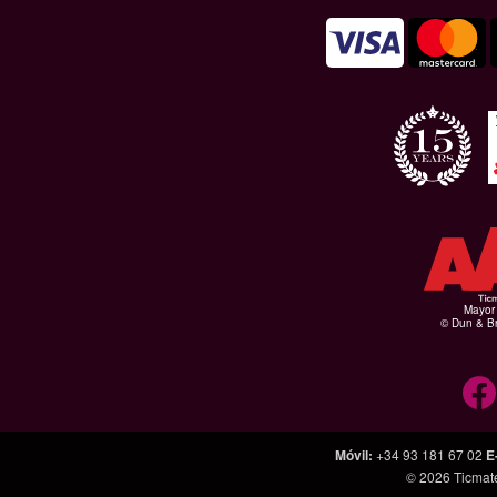
Mayor 
© Dun & Br
Móvil
:
+34 93 181 67 02
E
© 2026
Ticmat