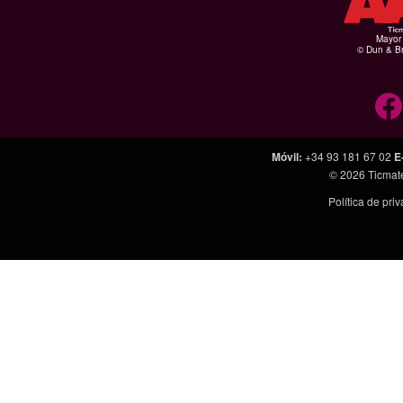
Mayor 
© Dun & Br
Móvil
:
+34 93 181 67 02
E
© 2026
Ticmat
Política de pri