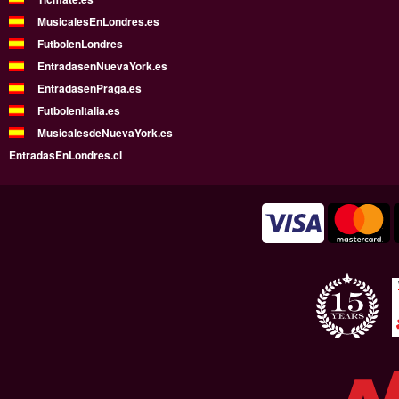
MusicalesEnLondres.es
FutbolenLondres
EntradasenNuevaYork.es
EntradasenPraga.es
FutbolenItalia.es
MusicalesdeNuevaYork.es
EntradasEnLondres.cl