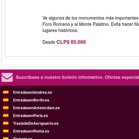
Ve algunos de los monumentos más importantes d
Foro Romano y al Monte Palatino. Evita hacer fil
lugares históricos.
CLP$ 85.066
Desde
Suscríbase a nuestro boletín informativo.
Ofertas especia
Entradasenlondres.es
EntradasenBerlin.es
EntradasenAmsterdam.es
EntradasenParis.es
TrasladoDeAeropuerto.es
EntradasenRoma.es
Ticmate.es