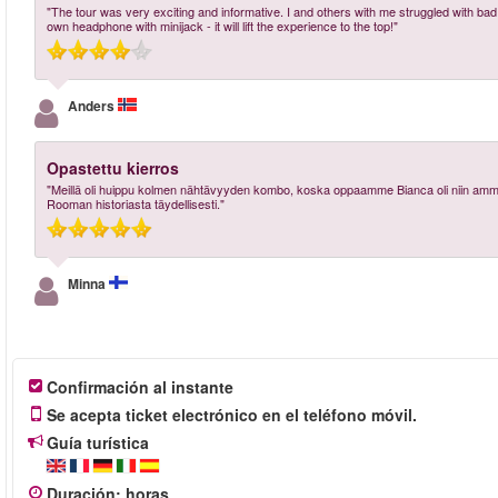
"The tour was very exciting and informative. I and others with me struggled with bad a
own headphone with minijack - it will lift the experience to the top!"
Anders
Opastettu kierros
"Meillä oli huippu kolmen nähtävyyden kombo, koska oppaamme Bianca oli niin ammatti
Rooman historiasta täydellisesti."
Minna
Confirmación al instante
Se acepta ticket electrónico en el teléfono móvil.
Guía turística
Duración
:
horas