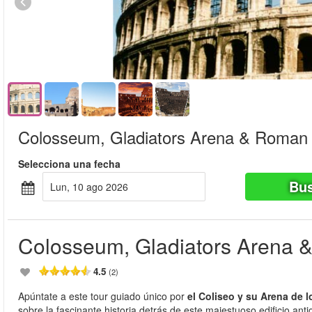
Colosseum, Gladiators Arena & Roman
Selecciona una fecha
Bus
lun, 10 ago 2026
Colosseum, Gladiators Arena
4.5
(2)
Apúntate a este tour guiado único por
el Coliseo y su Arena de 
sobre la fascinante historia detrás de este majestuoso edificio ant