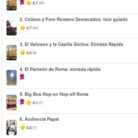
4.7
(22)
2.
Coliseo y Foro Romano Destacados: tour guiado
4.7
(43)
3.
El Vaticano y la Capilla Sixtina: Entrada Rápida
4.6
(5)
4.
El Panteón de Roma: entrada rápida
5.
Big Bus Hop-on Hop-off Roma
4.1
(7)
6.
Audiencia Papal
5.0
(1)