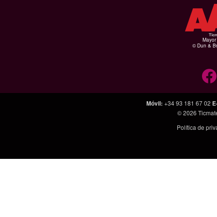
Mayor 
© Dun & Br
Móvil
:
+34 93 181 67 02
E
© 2026
Ticmat
Política de pri