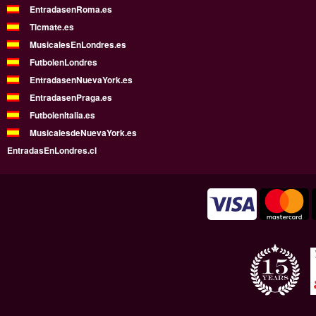
EntradasenRoma.es
Ticmate.es
MusicalesEnLondres.es
FutbolenLondres
EntradasenNuevaYork.es
EntradasenPraga.es
FutbolenItalia.es
MusicalesdeNuevaYork.es
EntradasEnLondres.cl