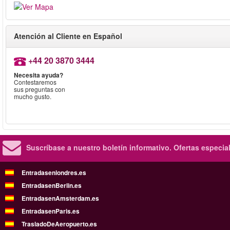
Atención al Cliente en Español
+44 20 3870 3444
Necesita ayuda?
Contestaremos
sus preguntas con
mucho gusto.
Suscríbase a nuestro boletín informativo.
Ofertas especia
Entradasenlondres.es
EntradasenBerlin.es
EntradasenAmsterdam.es
EntradasenParis.es
TrasladoDeAeropuerto.es