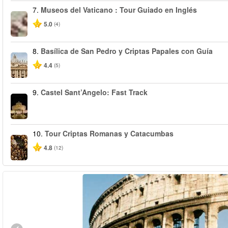
7.
Museos del Vaticano : Tour Guiado en Inglés
5.0
(4)
8.
Basílica de San Pedro y Criptas Papales con Guía
4.4
(5)
9.
Castel Sant’Angelo: Fast Track
10.
Tour Criptas Romanas y Catacumbas
4.8
(12)