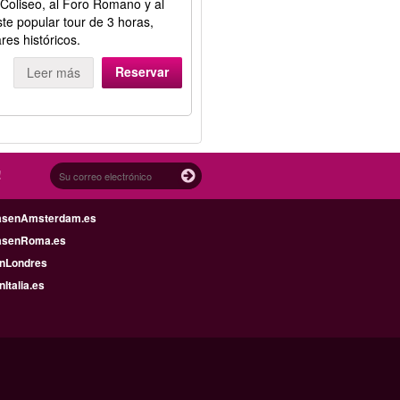
 Coliseo, al Foro Romano y al
ste popular tour de 3 horas,
res históricos.
Reservar
Leer más
!
asenAmsterdam.es
asenRoma.es
enLondres
nItalia.es