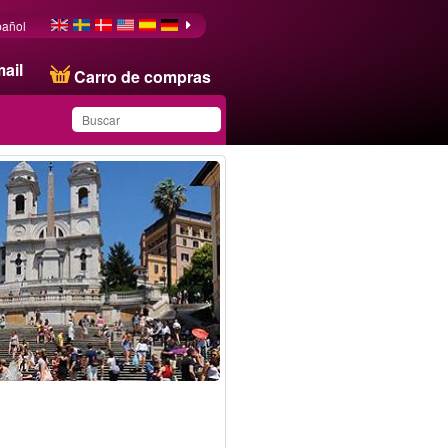
pañol
ail
Carro de compras
Ha guardado este
producto en su lista