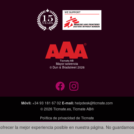
WE SUPPORT
Mayor solvencia
© Dun & Bradstreet 2026
Móvil
:
+34 93 181 67 02
E-mail
:
helpdesk@ticmate.com
© 2026
Ticmate.es
,
Ticmate AB®
Política de privacidad de Ticmate
ofrecer la mejor experiencia posible en nuestra página. No guardamos