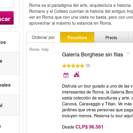
Roma es el paradigma del arte, arquitectura e historia
Romano y el Coliseo cuentan la historia del antiguo I
ver en Roma que con una visita no basta, pero con un
scar
aprovechar al máximo tu estancia en Roma.
Ordenar por
Favoritos
Precio
nos
Rome, Italy
Galería Borghese sin filas
as
(3)
nales
Disfruta un tour guiado a uno de las 
interesantes de Roma, la Galería Bor
vasta colección de esculturas y arte,
Canova, Caravaggio y Titian. Ve más 
al
jardines que otras personas que paga
incluyen menos. Reserva tu tour aquí
a
CLP$ 96.561
Desde