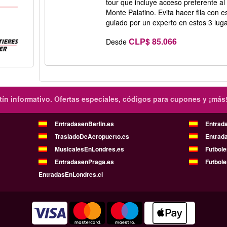
tour que incluye acceso preferente al
Monte Palatino. Evita hacer fila con e
guiado por un experto en estos 3 luga
CLP$ 85.066
Desde
ín informativo.
Ofertas especiales, códigos para cupones y ¡más
EntradasenBerlin.es
Entrad
TrasladoDeAeropuerto.es
Entrad
MusicalesEnLondres.es
Futbol
EntradasenPraga.es
Futbole
EntradasEnLondres.cl