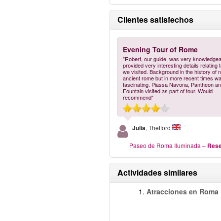
Clientes satisfechos
Evening Tour of Rome
"Robert, our guide, was very knowledge
provided very interesting details relating t
we visited. Background in the history of n
ancient rome but in more recent times w
fascinating. Piassa Navona, Pantheon an
Fountain visited as part of tour. Would
recommend"
Julia
, Thetford
Paseo de Roma Iluminada
–
Rese
Actividades similares
1.
Atracciones en Roma