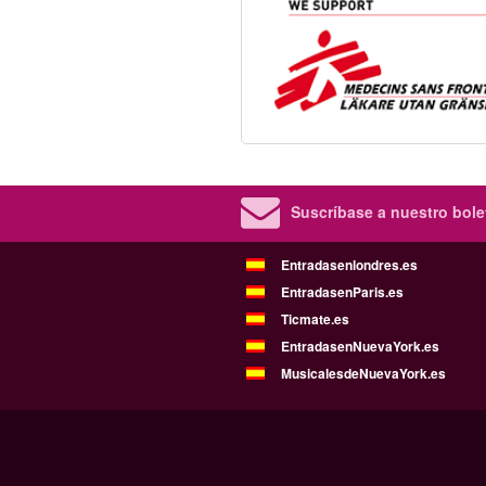
Suscríbase a nuestro bolet
Entradasenlondres.es
EntradasenParis.es
Ticmate.es
EntradasenNuevaYork.es
MusicalesdeNuevaYork.es