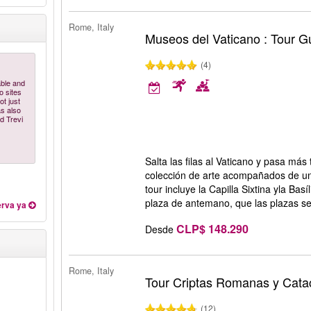
Rome, Italy
Museos del Vaticano : Tour G
(4)
able and
o sites
ot just
as also
d Trevi
Salta las filas al Vaticano y pasa más
colección de arte acompañados de un 
tour incluye la Capilla Sixtina yla Ba
plaza de antemano, que las plazas s
rva ya
CLP$ 148.290
Desde
Rome, Italy
Tour Criptas Romanas y Cat
(12)