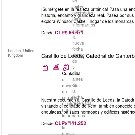
la
un
fecha
correo
¡Sumérgete en la realeza británica! Pasa una enc
reservada.
electrónico
historia, encanto y grandeza real. Pasea por su
para
explora Windsor Castle—hogar de los monarcas 
informarnos
sobre
CLP$ 66.671
Desde
la
nueva
fecha
London, United
Castillo de Leeds, Catedral de Canter
dentro
Kingdom
de
5
días
Contacto
antes
o
de
envíenos
la
un
fecha
correo
Nuestra excursión al Castillo de Leeds, la Cated
reservada.
electrónico
visitando el condado de Kent, también conocido c
para
onduladas, paisajes hermosos y edificios históric
informarnos
sobre
CLP$ 141.252
Desde
la
nueva