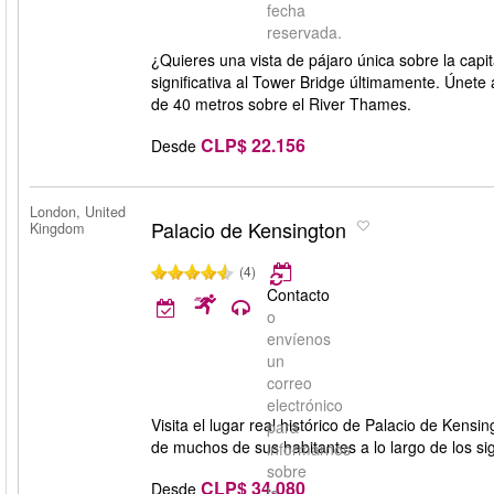
fecha
reservada.
¿Quieres una vista de pájaro única sobre la capit
significativa al Tower Bridge últimamente. Úne
de 40 metros sobre el River Thames.
CLP$ 22.156
Desde
London, United
Palacio de Kensington
Kingdom
(4)
Contacto
o
envíenos
un
correo
electrónico
Visita el lugar real histórico de Palacio de Kens
para
de muchos de sus habitantes a lo largo de los si
informarnos
sobre
CLP$ 34.080
Desde
la