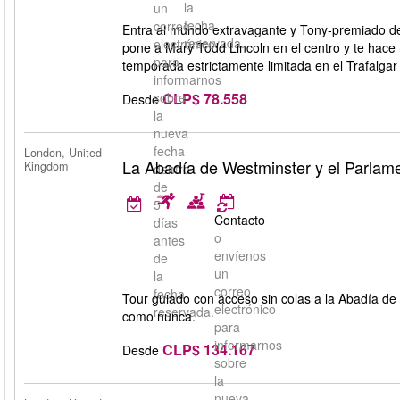
la
un
fecha
correo
Entra al mundo extravagante y Tony‑premiado de
reservada.
electrónico
pone a Mary Todd Lincoln en el centro y te hace 
para
temporada estrictamente limitada en el Trafalgar
informarnos
CLP$ 78.558
sobre
Desde
la
nueva
fecha
London, United
La Abadía de Westminster y el Parlam
Kingdom
dentro
de
5
Contacto
días
o
antes
envíenos
de
un
la
correo
fecha
Tour guiado con acceso sin colas a la Abadía de W
electrónico
reservada.
como nunca.
para
informarnos
CLP$ 134.167
Desde
sobre
la
nueva