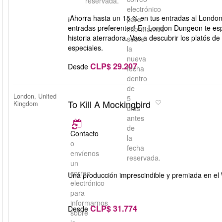
reservada.
electrónico
¡Ahorra hasta un 15 % en tus entradas al Londo
para
entradas preferentes! En London Dungeon te esp
informarnos
historia aterradora. Vas a descubrir los platós 
sobre
especiales.
la
nueva
CLP$ 29.207
Desde
fecha
dentro
de
London, United
5
To Kill A Mockingbird
Kingdom
días
antes
de
Contacto
la
o
fecha
envíenos
reservada.
un
correo
Una producción imprescindible y premiada en el
electrónico
para
informarnos
CLP$ 31.774
Desde
sobre