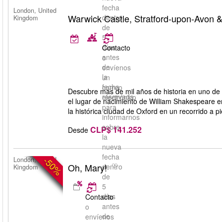
fecha
London, United
Warwick Castle, Stratford-upon-Avon 
dentro
Kingdom
de
5
días
Contacto
antes
o
de
envíenos
la
un
fecha
correo
Descubre más de mil años de historia en uno de l
reservada.
electrónico
el lugar de nacimiento de William Shakespeare e
para
la histórica ciudad de Oxford en un recorrido a p
informarnos
sobre
CLP$ 141.252
Desde
la
nueva
fecha
-50%
London, United
Oh, Mary!
dentro
Kingdom
de
5
días
Contacto
antes
o
de
envíenos