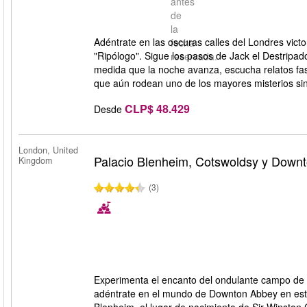
antes
de
la
Adéntrate en las oscuras calles del Londres vict
fecha
"Ripólogo". Sigue los pasos de Jack el Destripad
reservada.
medida que la noche avanza, escucha relatos fasci
que aún rodean uno de los mayores misterios sin 
CLP$ 48.429
Desde
London, United
Palacio Blenheim, Cotswoldsy y Down
Kingdom
(3)
Experimenta el encanto del ondulante campo de 
adéntrate en el mundo de Downton Abbey en esta i