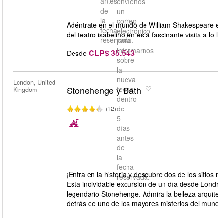
antes
envíenos
de
un
la
correo
Adéntrate en el mundo de William Shakespeare 
fecha
electrónico
del teatro isabelino en esta fascinante visita a lo
reservada.
para
informarnos
CLP$ 35.543
Desde
sobre
la
nueva
London, United
Stonehenge y Bath
fecha
Kingdom
dentro
de
(12)
5
días
antes
de
la
fecha
¡Entra en la historia y descubre dos de los siti
reservada.
Esta inolvidable excursión de un día desde Londr
legendario Stonehenge. Admira la belleza arquite
detrás de uno de los mayores misterios del mun