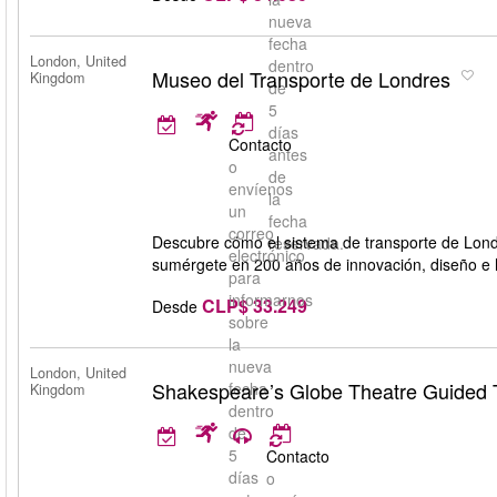
nueva
fecha
London, United
dentro
Museo del Transporte de Londres
Kingdom
de
5
días
Contacto
antes
o
de
envíenos
la
un
fecha
correo
Descubre cómo el sistema de transporte de Lond
reservada.
electrónico
sumérgete en 200 años de innovación, diseño e hi
para
informarnos
CLP$ 33.249
Desde
sobre
la
nueva
London, United
Shakespeare’s Globe Theatre Guided 
fecha
Kingdom
dentro
de
5
Contacto
días
o