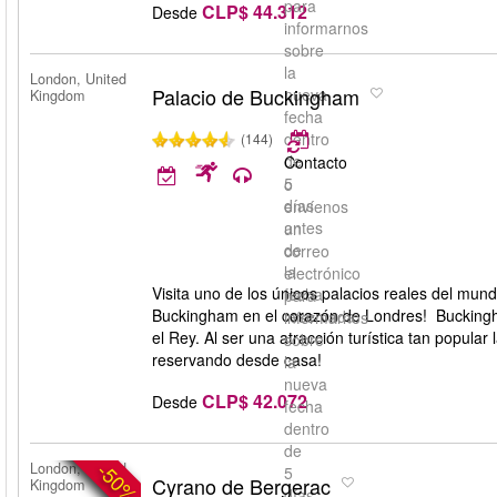
para
CLP$ 44.312
Desde
informarnos
sobre
la
London, United
Palacio de Buckingham
nueva
Kingdom
fecha
dentro
(144)
de
Contacto
5
o
días
envíenos
antes
un
de
correo
la
electrónico
Visita uno de los únicos palacios reales del mun
fecha
para
Buckingham en el corazón de Londres! Buckingha
reservada.
informarnos
el Rey. Al ser una atracción turística tan popul
sobre
reservando desde casa!
la
nueva
CLP$ 42.072
Desde
fecha
dentro
de
-50%
London, United
5
Cyrano de Bergerac
Kingdom
días