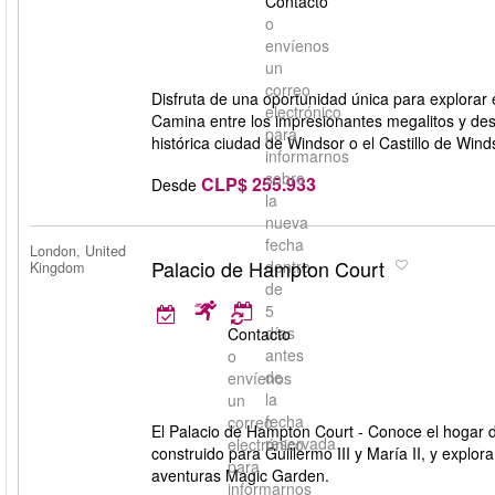
Contacto
o
envíenos
un
correo
Disfruta de una oportunidad única para explorar e
electrónico
Camina entre los impresionantes megalitos y desc
para
histórica ciudad de Windsor o el Castillo de Wind
informarnos
sobre
CLP$ 255.933
Desde
la
nueva
fecha
London, United
Palacio de Hampton Court
dentro
Kingdom
de
5
días
Contacto
antes
o
de
envíenos
la
un
fecha
correo
El Palacio de Hampton Court - Conoce el hogar d
reservada.
electrónico
construido para Guillermo III y María II, y explo
para
aventuras Magic Garden.
informarnos