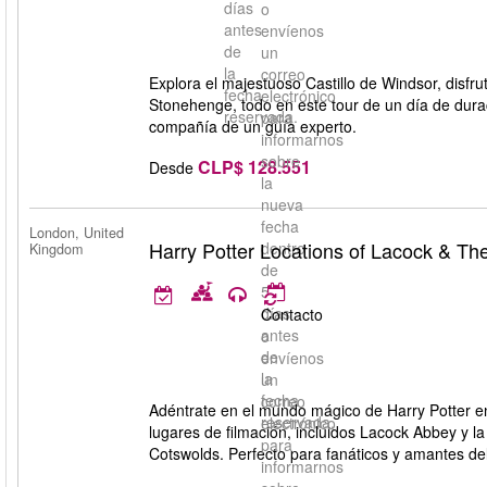
días
o
antes
envíenos
de
un
la
correo
Explora el majestuoso Castillo de Windsor, disfru
fecha
electrónico
Stonehenge, todo en este tour de un día de dura
reservada.
para
compañía de un guía experto.
informarnos
sobre
CLP$ 128.551
Desde
la
nueva
fecha
London, United
Harry Potter Locations of Lacock & Th
dentro
Kingdom
de
5
días
Contacto
antes
o
de
envíenos
la
un
fecha
correo
Adéntrate en el mundo mágico de Harry Potter en 
reservada.
electrónico
lugares de filmación, incluidos Lacock Abbey y la 
para
Cotswolds. Perfecto para fanáticos y amantes del
informarnos