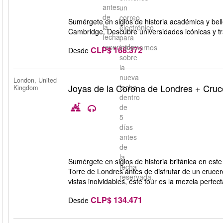
antes
un
de
correo
Sumérgete en siglos de historia académica y bel
la
electrónico
Cambridge. Descubre universidades icónicas y tr
fecha
para
reservada.
informarnos
CLP$ 168.372
Desde
sobre
la
nueva
London, United
Joyas de la Corona de Londres + Cruc
fecha
Kingdom
dentro
de
5
días
antes
de
la
Sumérgete en siglos de historia británica en este
fecha
Torre de Londres antes de disfrutar de un crucer
reservada.
vistas inolvidables, este tour es la mezcla perfecta
CLP$ 134.471
Desde