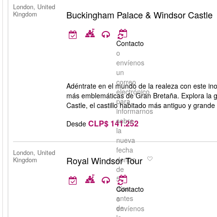
London, United
Buckingham Palace & Windsor Castle
Kingdom
Contacto
o
envíenos
un
correo
Adéntrate en el mundo de la realeza con este ino
electrónico
más emblemáticas de Gran Bretaña. Explora la g
para
Castle, el castillo habitado más antiguo y grand
informarnos
sobre
CLP$ 141.252
Desde
la
nueva
fecha
London, United
Royal Windsor Tour
dentro
Kingdom
de
5
días
Contacto
antes
o
de
envíenos