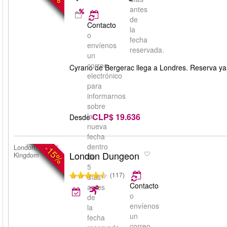
antes
de
Contacto
la
o
fecha
envíenos
reservada.
un
correo
Cyrano de Bergerac llega a Londres. Reserva ya t
electrónico
para
informarnos
sobre
CLP$ 19.636
la
Desde
nueva
fecha
dentro
-15%
London, United
London Dungeon
Kingdom
de
5
(117)
días
Contacto
antes
o
de
envíenos
la
un
fecha
correo