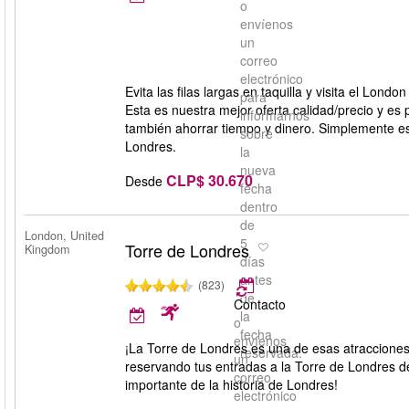
o
envíenos
un
correo
electrónico
Evita las filas largas en taquilla y visita el Lo
para
Esta es nuestra mejor oferta calidad/precio y es
informarnos
también ahorrar tiempo y dinero. Simplemente esc
sobre
Londres.
la
nueva
CLP$ 30.670
Desde
fecha
dentro
de
London, United
5
Torre de Londres
Kingdom
días
antes
(823)
de
Contacto
la
o
fecha
envíenos
¡La Torre de Londres es una de esas atracciones
reservada.
un
reservando tus entradas a la Torre de Londres des
correo
importante de la historia de Londres!
electrónico