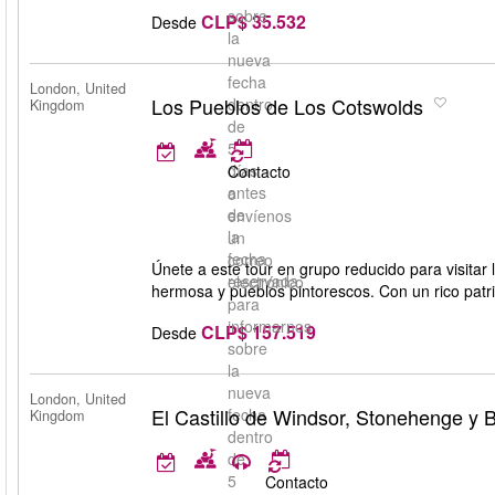
sobre
CLP$ 35.532
Desde
la
nueva
fecha
London, United
Los Pueblos de Los Cotswolds
dentro
Kingdom
de
5
días
Contacto
antes
o
de
envíenos
la
un
fecha
correo
Únete a este tour en grupo reducido para visitar
reservada.
electrónico
hermosa y pueblos pintorescos. Con un rico patrimo
para
informarnos
CLP$ 157.519
Desde
sobre
la
nueva
London, United
El Castillo de Windsor, Stonehenge y 
fecha
Kingdom
dentro
de
5
Contacto