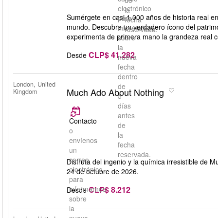
de
electrónico
la
Sumérgete en casi 1.000 años de historia real en 
para
fecha
mundo. Descubre un verdadero ícono del patrimoni
informarnos
reservada.
experimenta de primera mano la grandeza real co
sobre
la
CLP$ 41.282
Desde
nueva
fecha
dentro
London, United
de
Much Ado About Nothing
Kingdom
5
días
antes
Contacto
de
o
la
envíenos
fecha
un
reservada.
correo
Disfruta del ingenio y la química irresistible d
electrónico
24 de octubre de 2026.
para
CLP$ 8.212
informarnos
Desde
sobre
la