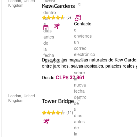
nueva
London, United
Kew Gardens
Kingdom
fecha
dentro
(5)
de
Contacto
5
o
días
envíenos
antes
un
de
correo
la
electrónico
fecha
Descubre las maravillas naturales de Kew Garden
para
reservada.
entre jardines, selvas tropicales, palacios reales y
informarnos
sobre
CLP$ 32.861
Desde
la
nueva
fecha
London, United
dentro
Tower Bridge
Kingdom
de
5
(11)
días
antes
de
la