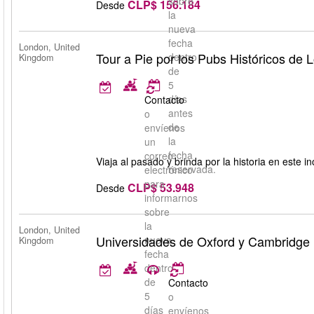
sobre
CLP$ 156.184
Desde
la
nueva
fecha
London, United
Tour a Pie por los Pubs Históricos de 
dentro
Kingdom
de
5
días
Contacto
antes
o
de
envíenos
la
un
fecha
correo
Viaja al pasado y brinda por la historia en este i
reservada.
electrónico
para
CLP$ 53.948
Desde
informarnos
sobre
la
London, United
Universidades de Oxford y Cambridge
nueva
Kingdom
fecha
dentro
de
Contacto
5
o
días
envíenos