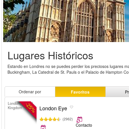
Lugares Históricos
Estando en Londres no se puedes perder los preciosos lugares más
Buckingham, La Catedral de St. Pauls o el Palacio de Hampton Cou
Ordenar por
Favoritos
Pr
-25%
London, United
London Eye
Kingdom
(2962)
Contacto