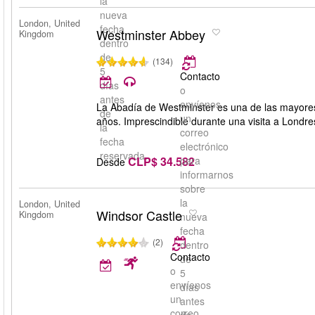
la
nueva
London, United
fecha
Westminster Abbey
Kingdom
dentro
de
(134)
5
Contacto
días
o
antes
envíenos
La Abadía de Westminster es una de las mayores
de
un
años. Imprescindible durante una visita a Londre
la
correo
fecha
electrónico
reservada.
CLP$ 34.582
para
Desde
informarnos
sobre
la
London, United
Windsor Castle
Kingdom
nueva
fecha
(2)
dentro
Contacto
de
o
5
envíenos
días
un
antes
correo