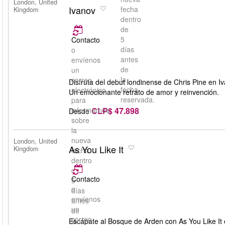
London, United
Ivanov
fecha
Kingdom
dentro
de
5
Contacto
días
o
antes
envíenos
de
un
la
correo
Disfruta del debut londinense de Chris Pine en I
fecha
electrónico
Un emocionante retrato de amor y reinvención.
reservada.
para
CLP$ 47.898
informarnos
Desde
sobre
la
nueva
London, United
As You Like It
Kingdom
fecha
dentro
de
Contacto
5
o
días
envíenos
antes
un
de
correo
la
Escápate al Bosque de Arden con As You Like It