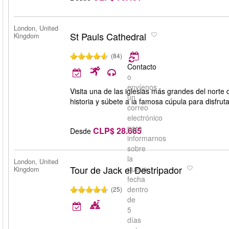
London, United
St Pauls Cathedral
Kingdom
(84)
Contacto
o
envíenos
Visita una de las iglesias más grandes del norte 
un
historia y súbete a la famosa cúpula para disfrut
correo
electrónico
para
CLP$ 28.685
Desde
informarnos
sobre
la
London, United
Tour de Jack el Destripador
nueva
Kingdom
fecha
dentro
(25)
de
5
días