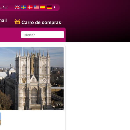
pañol
ail
Carro de compras
Ha guardado este
producto en su lista