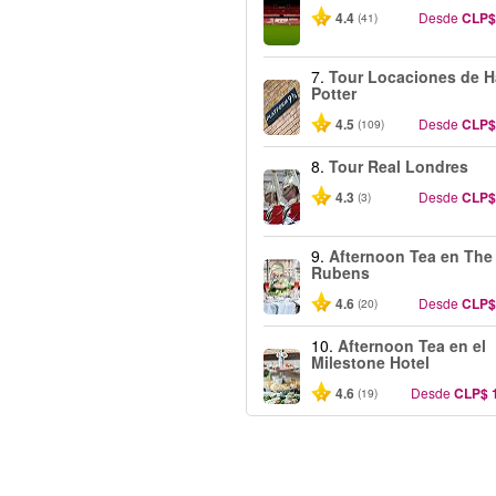
4.4
Desde
CLP$
(41)
7.
Tour Locaciones de H
Potter
4.5
Desde
CLP$
(109)
8.
Tour Real Londres
4.3
Desde
CLP$
(3)
9.
Afternoon Tea en The
Rubens
4.6
Desde
CLP$
(20)
10.
Afternoon Tea en el
Milestone Hotel
4.6
Desde
CLP$ 
(19)