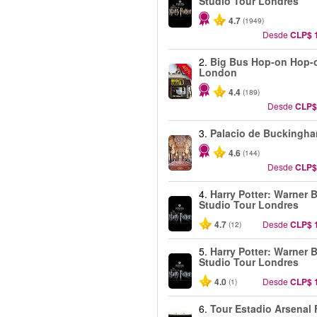
Studio Tour Londres
4.7
(1949)
Desde
CLP$ 
2.
Big Bus Hop-on Hop-o
-40%
London
4.4
(189)
Desde
CLP$
3.
Palacio de Buckingh
4.6
(144)
Desde
CLP$
4.
Harry Potter: Warner B
Studio Tour Londres
4.7
Desde
CLP$ 
(12)
5.
Harry Potter: Warner B
Studio Tour Londres
4.0
Desde
CLP$ 
(1)
6.
Tour Estadio Arsenal