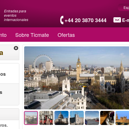
Es
Entradas para
eventos
+44 20 3870 3444
E-m
internacionales
nto
Sobre Ticmate
Ofertas
a
nos
as
ros.