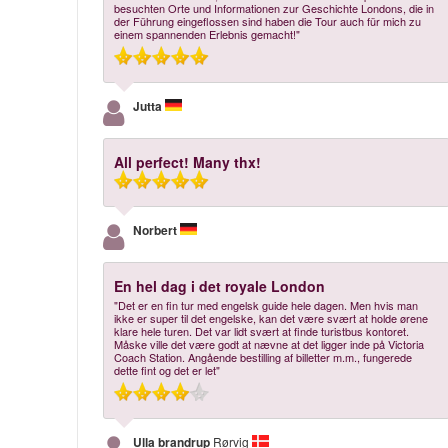
besuchten Orte und Informationen zur Geschichte Londons, die in
der Führung eingeflossen sind haben die Tour auch für mich zu
einem spannenden Erlebnis gemacht!"
Jutta
All perfect! Many thx!
Norbert
En hel dag i det royale London
"Det er en fin tur med engelsk guide hele dagen. Men hvis man
ikke er super til det engelske, kan det være svært at holde ørene
klare hele turen. Det var lidt svært at finde turistbus kontoret.
Måske ville det være godt at nævne at det ligger inde på Victoria
Coach Station. Angående bestilling af billetter m.m., fungerede
dette fint og det er let"
Ulla brandrup
Rørvig