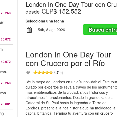
London In One Day Tour con Cruc
CLP$ 152.552
desde
179.268
Selecciona una fecha
ff
Busca entr
sáb, 8 ago 2026
 30.672
am
London In One Day Tour
con Crucero por el Río
 42.072
ros.
4.7
(6)
¡Ve lo mejor de Londres en un día inolvidable! Este tou
179.268
guiado por expertos te lleva a través de los monument
más emblemáticos de la ciudad, sitios históricos y
ros.
atracciones impresionantes. Desde la grandeza de la
Catedral de St. Paul hasta la legendaria Torre de
176.801
Londres, presencia la rica historia que ha moldeado la
capital británica. Termina tu aventura con un crucero
 FC