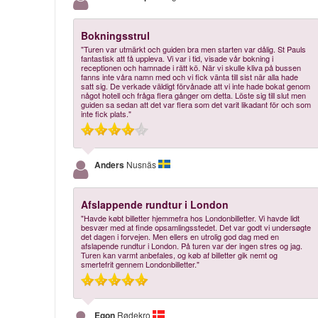
Bokningsstrul
"Turen var utmärkt och guiden bra men starten var dålig. St Pauls
fantastisk att få uppleva. Vi var i tid, visade vår bokning i
receptionen och hamnade i rätt kö. När vi skulle kliva på bussen
fanns inte våra namn med och vi fick vänta till sist när alla hade
satt sig. De verkade väldigt förvånade att vi inte hade bokat genom
något hotell och fråga flera gånger om detta. Löste sig till slut men
guiden sa sedan att det var flera som det varit likadant för och som
inte fick plats."
Anders
Nusnäs
Afslappende rundtur i London
"Havde købt billetter hjemmefra hos Londonbilletter. Vi havde lidt
besvær med at finde opsamlingsstedet. Det var godt vi undersøgte
det dagen i forvejen. Men ellers en utrolig god dag med en
afslapende rundtur i London. På turen var der ingen stres og jag.
Turen kan varmt anbefales, og køb af billetter gik nemt og
smertefrit gennem Londonbilletter."
Egon
Rødekro