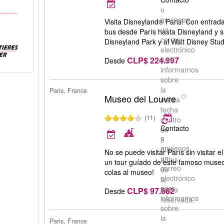
o
envíenos
Visita Disneyland® Paris! Con entrada
un
bus desde París hasta Disneyland y sal
correo
Disneyland Park y al Walt Disney Stu
electrónico
CLP$ 224.997
para
Desde
informarnos
sobre
la
Paris, France
Museo del Louvre
nueva
fecha
(11)
dentro
Contacto
de
o
5
envíenos
días
No se puede visitar París sin visitar
un
antes
un tour guíado de este famoso museo
correo
de
colas al museo!
electrónico
la
para
fecha
CLP$ 97.682
Desde
informarnos
reservada.
sobre
la
Paris, France