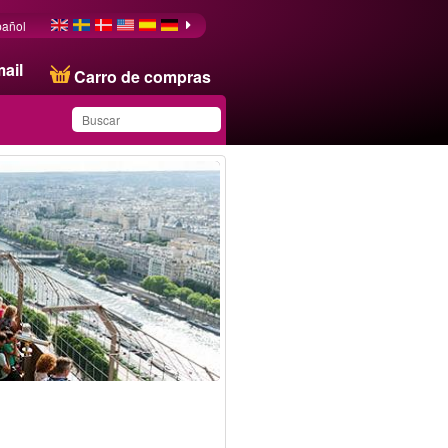
pañol
ail
Carro de compras
Ha guardado este
producto en su lista