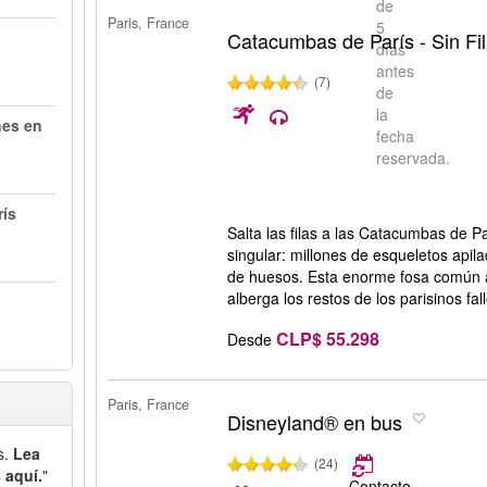
de
Paris, France
5
Catacumbas de París - Sin Fi
días
antes
(7)
de
la
nes en
fecha
reservada.
rís
Salta las filas a las Catacumbas de P
singular: millones de esqueletos api
de huesos. Esta enorme fosa común a
alberga los restos de los parisinos fall
CLP$ 55.298
Desde
Paris, France
Disneyland® en bus
s.
Lea
(24)
 aquí.
"
Contacto