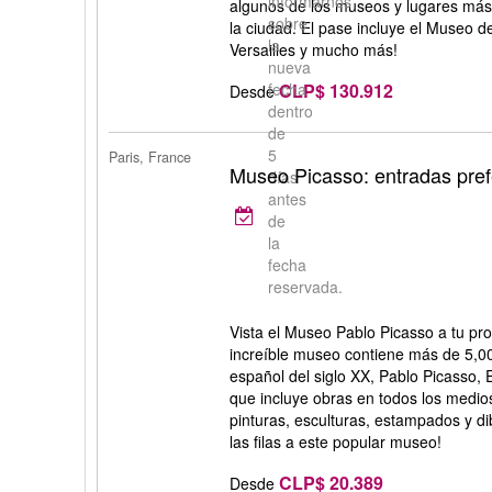
informarnos
algunos de los museos y lugares más 
sobre
la ciudad. El pase incluye el Museo d
la
Versailles y mucho más!
nueva
CLP$ 130.912
fecha
Desde
dentro
de
5
Paris, France
Museo Picasso: entradas pref
días
antes
de
la
fecha
reservada.
Vista el Museo Pablo Picasso a tu pro
increíble museo contiene más de 5,00
español del siglo XX, Pablo Picasso, 
que incluye obras en todos los medio
pinturas, esculturas, estampados y di
las filas a este popular museo!
CLP$ 20.389
Desde