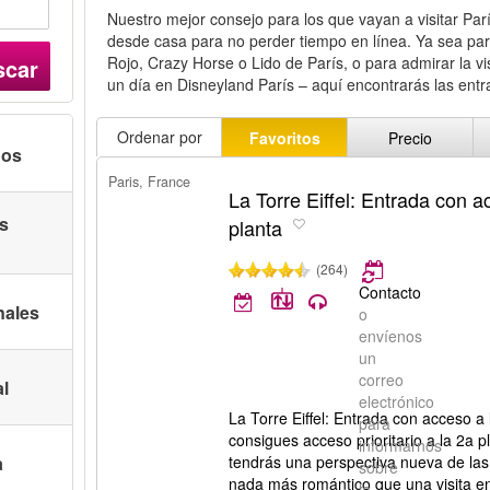
Nuestro mejor consejo para los que vayan a visitar Par
desde casa para no perder tiempo en línea. Ya sea par
Rojo, Crazy Horse o Lido de París, o para admirar la vis
scar
un día en Disneyland París – aquí encontrarás las ent
Ordenar por
Favoritos
Precio
nos
Paris, France
La Torre Eiffel: Entrada con a
as
planta
(264)
Contacto
nales
o
envíenos
un
correo
al
electrónico
La Torre Eiffel: Entrada con acceso a
para
consigues acceso prioritario a la 2a p
informarnos
a
tendrás una perspectiva nueva de las
sobre
nada más romántico que una visita en 
la