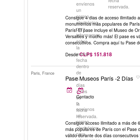
fecha
envíenos
reservada.
un
correo
Consigue 4 dias de acceso ilimitado 
electrónico
monumentos más populares de París
para
París! El pase incluye el Museo de Or
informarnos
Versailles y mucho más! El pase es vá
sobre
consecutivos. Compra aquí tu Pase d
la
CLP$ 151.818
nueva
Desde
fecha
dentro
de
Paris, France
Pase Museos París -2 Días
5
días
antes
Contacto
de
o
la
envíenos
fecha
un
reservada.
correo
Consigue acceso ilimitado a más de
electrónico
más populares de París con el Pase 
para
válido durante dos días consecutivos y