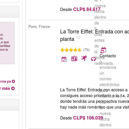
nueva
CLP$ 84.617
Desde
fecha
dentro
de
Paris, France
5
La Torre Eiffel: Entrada con a
días
sí,
planta
os
antes
 Lo que
de
artidas
ece la
(75)
la
Contacto
fecha
o
reservada.
envíenos
un
correo
rva ya
electrónico
r más
La Torre Eiffel: Entrada con acceso a
para
consigues acceso prioritario a la 1a, 2
informarnos
donde tendrás una perspectiva nueva 
sobre
hay nada más romántico que una visita
la
nueva
CLP$ 106.039
Desde
fecha
dentro