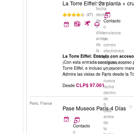
La Torre Eiffel: 2a planta + cr
nueva
fecha
dentro
(27)
de
Contacto
5
o
días
envíenos
antes
un
de
correo
la
electrónico
La Torre Eiffel: Entrada con acceso
fecha
para
¡Con esta entrada consigues acceso pri
reservada.
informarnos
Torre Eiffel, e incluso un crucero mar
sobre
Admira las vistas de Paris desde la To
la
nueva
CLP$ 97.061
Desde
fecha
dentro
de
Paris, France
5
Pase Museos París-4 Días
días
antes
de
Contacto
la
o