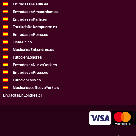
EntradasenBerlin.es
EntradasenAmsterdam.es
EntradasenParis.es
TrasladoDeAeropuerto.es
EntradasenRoma.es
Ticmate.es
MusicalesEnLondres.es
FutbolenLondres
EntradasenNuevaYork.es
EntradasenPraga.es
FutbolenItalia.es
MusicalesdeNuevaYork.es
EntradasEnLondres.cl