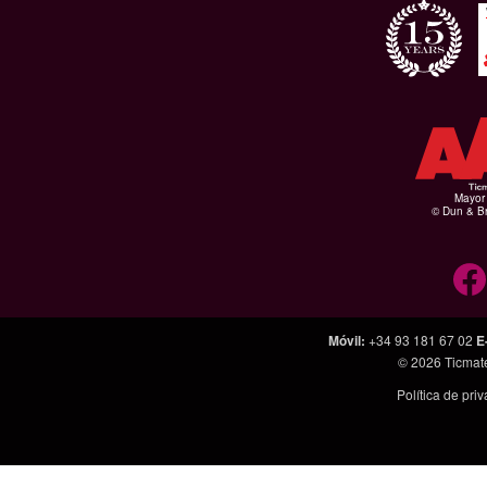
Mayor 
© Dun & Br
Móvil
:
+34 93 181 67 02
E
© 2026
Ticmat
Política de pri