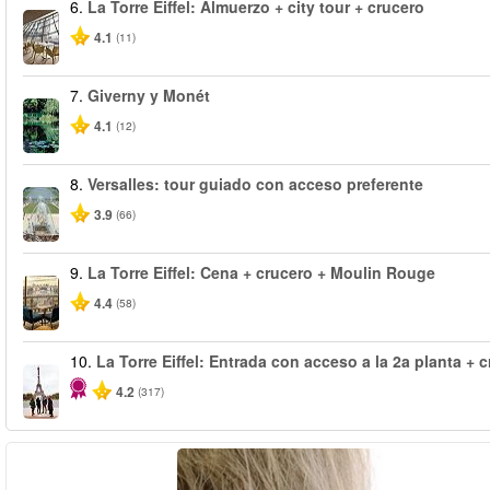
6.
La Torre Eiffel: Almuerzo + city tour + crucero
4.1
(11)
7.
Giverny y Monét
4.1
(12)
8.
Versalles: tour guiado con acceso preferente
3.9
(66)
9.
La Torre Eiffel: Cena + crucero + Moulin Rouge
4.4
(58)
10.
La Torre Eiffel: Entrada con acceso a la 2a planta + c
4.2
(317)