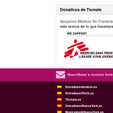
Donativos de Ticmate
Apoyamos Médicos Sin Frontera
más acerca de lo que hacemos
Suscríbase a nuestro bolet
Entradasenlondres.es
EntradasenParis.es
Ticmate.es
EntradasenNuevaYork.es
MusicalesdeNuevaYork.es