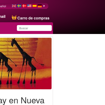
pañol
ail
Carro de compras
Ha guardado este
producto en su lista
ay en Nueva