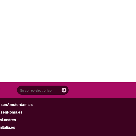
!
asenAmsterdam.es
asenRoma.es
enLondres
nItalia.es