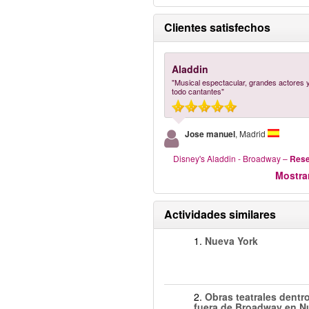
Clientes satisfechos
Aladdin
"Musical espectacular, grandes actores 
todo cantantes"
Jose manuel
, Madrid
Disney's Aladdin - Broadway
–
Rese
Mostra
Actividades similares
1.
Nueva York
2.
Obras teatrales dentr
fuera de Broadway en N