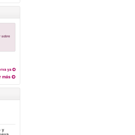
y sobre
rva ya
r más
o y
ueva