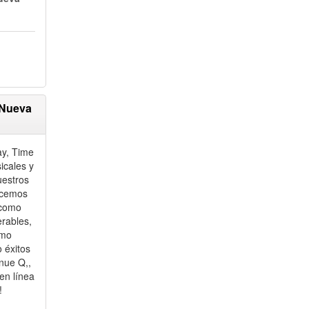
 Nueva
y, Time
icales y
uestros
ecemos
 como
rables,
omo
 éxitos
nue Q,,
en línea
!