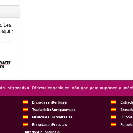
s.
Lea
 aquí.
"
ín informativo.
Ofertas especiales, códigos para cupones y ¡más
EntradasenBerlin.es
Entrad
TrasladoDeAeropuerto.es
Entrad
MusicalesEnLondres.es
Futbol
EntradasenPraga.es
Futbole
EntradasEnLondres.cl