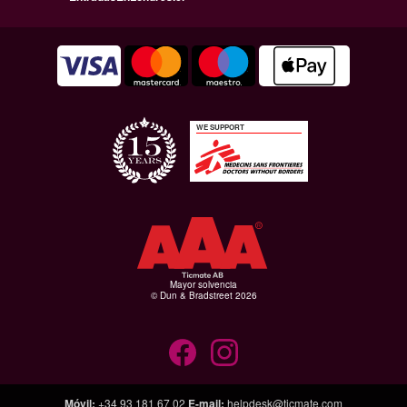
WE SUPPORT
Mayor solvencia
© Dun & Bradstreet 2026
Móvil
:
+34 93 181 67 02
E-mail
:
helpdesk@ticmate.com