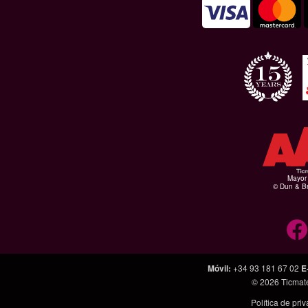
Mayor 
© Dun & Br
Móvil
:
+34 93 181 67 02
E
© 2026
Ticmat
Política de pri