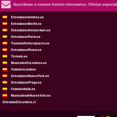
Suscríbase a nuestro boletín informativo.
Ofertas especia
Entradasenlondres.es
EntradasenBerlin.es
EntradasenAmsterdam.es
EntradasenParis.es
TrasladoDeAeropuerto.es
EntradasenRoma.es
Ticmate.es
MusicalesEnLondres.es
FutbolenLondres
EntradasenNuevaYork.es
EntradasenPraga.es
FutbolenItalia.es
MusicalesdeNuevaYork.es
EntradasEnLondres.cl