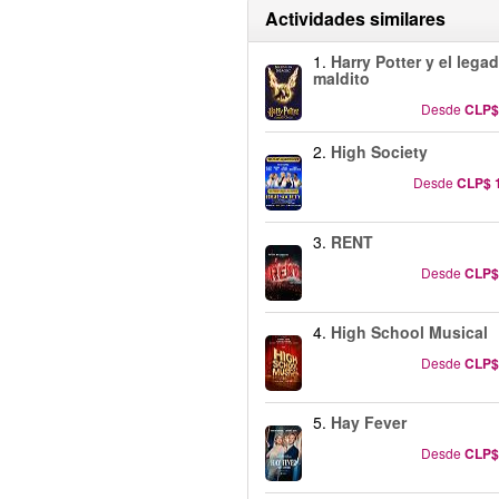
Actividades similares
1.
Harry Potter y el lega
maldito
Desde
CLP$
2.
High Society
Desde
CLP$ 
3.
RENT
Desde
CLP$
4.
High School Musical
Desde
CLP$
5.
Hay Fever
Desde
CLP$