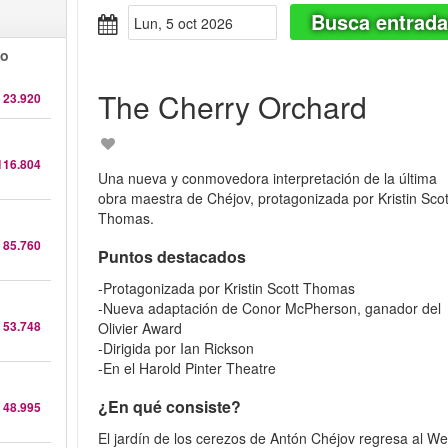
Busca entrad
lun, 5 oct 2026
do
The Cherry Orchard
 23.920
116.804
Una nueva y conmovedora interpretación de la última
obra maestra de Chéjov, protagonizada por Kristin Scot
Thomas.
 85.760
Puntos destacados
-Protagonizada por Kristin Scott Thomas
-Nueva adaptación de Conor McPherson, ganador del
 53.748
Olivier Award
-Dirigida por Ian Rickson
-En el Harold Pinter Theatre
¿En qué consiste?
 48.995
El jardín de los cerezos de Antón Chéjov regresa al We