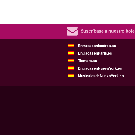
Suscríbase a nuestro bolet
Entradasenlondres.es
EntradasenParis.es
Ticmate.es
EntradasenNuevaYork.es
MusicalesdeNuevaYork.es