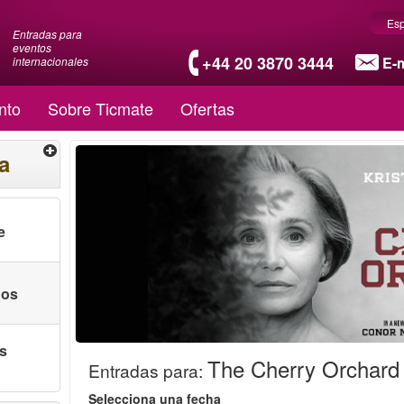
Es
Entradas para
eventos
+44 20 3870 3444
E-m
internacionales
nto
Sobre Ticmate
Ofertas
a
e
nos
as
The Cherry Orchard
Entradas para
:
Selecciona una fecha