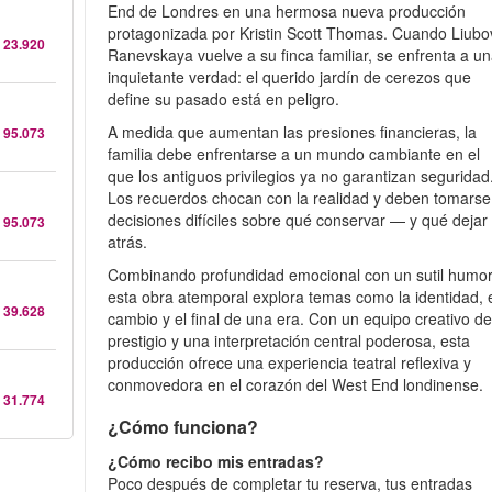
End de Londres en una hermosa nueva producción
protagonizada por Kristin Scott Thomas. Cuando Liubo
 23.920
Ranevskaya vuelve a su finca familiar, se enfrenta a u
inquietante verdad: el querido jardín de cerezos que
define su pasado está en peligro.
A medida que aumentan las presiones financieras, la
 95.073
familia debe enfrentarse a un mundo cambiante en el
que los antiguos privilegios ya no garantizan seguridad
Los recuerdos chocan con la realidad y deben tomarse
decisiones difíciles sobre qué conservar — y qué dejar
 95.073
atrás.
Combinando profundidad emocional con un sutil humor
esta obra atemporal explora temas como la identidad, 
 39.628
cambio y el final de una era. Con un equipo creativo d
prestigio y una interpretación central poderosa, esta
producción ofrece una experiencia teatral reflexiva y
conmovedora en el corazón del West End londinense.
 31.774
¿Cómo funciona?
¿Cómo recibo mis entradas?
Poco después de completar tu reserva, tus entradas