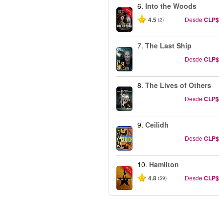
6.
Into the Woods
-40%
4.5
Desde
CLP$
(2)
7.
The Last Ship
Desde
CLP$
8.
The Lives of Others
Desde
CLP$
9.
Ceilidh
Desde
CLP$
10.
Hamilton
-40%
4.8
Desde
CLP$
(59)