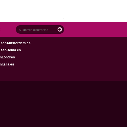
!
asenAmsterdam.es
asenRoma.es
enLondres
nItalia.es