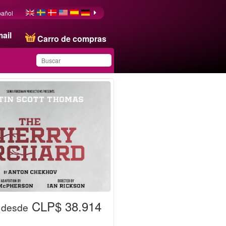
pañol
ail
Carro de compras
Ha guardado este
producto en su lista
CLP$ 38.914
desde