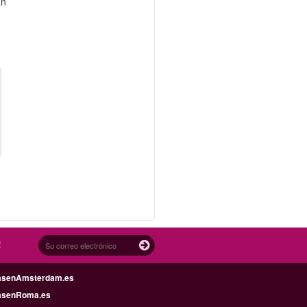
an
!
asenAmsterdam.es
asenRoma.es