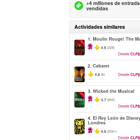
+4 millones de entrad
vendidas
Actividades similares
1.
Moulin Rouge! The Mu
-50%
4.9
(228)
Desde
CLP$
2.
Cabaret
4.8
Desde
CLP$
(6)
3.
Wicked the Musical
-50%
4.7
(855)
Desde
CLP$
4.
El Rey León de Disney
Londres
4.8
(2261)
Desde
CLP$