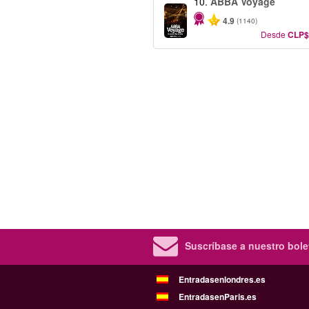
10.
ABBA Voyage
4.9
(1140)
Desde
CLP$
Suscríbase a nuestro bolet
Entradasenlondres.es
EntradasenParis.es