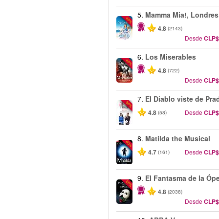
5.
Mamma Mia!, Londres
-40%
4.8
(2143)
Desde
CLP$
6.
Los Miserables
-40%
4.8
(722)
Desde
CLP$
7.
El Diablo viste de Pra
-50%
4.8
Desde
CLP$
(58)
8.
Matilda the Musical
-50%
4.7
Desde
CLP$
(161)
9.
El Fantasma de la Óp
-20%
4.8
(2038)
Desde
CLP$