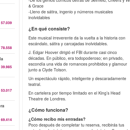
-De los genios cómicos detrás de Seinfeld, Cheers y Wi
& Grace
-Lleno de sátira, ingenio y números musicales
inolvidables
 57.039
¿En qué consiste?
Este musical irreverente da la vuelta a la historia con
escándalo, sátira y carcajadas inolvidables.
 78.558
J. Edgar Hoover dirigió el FBI durante casi cinco
décadas. En público, era todopoderoso; en privado,
da
escondía una vida de romances prohibidos y glamour
 39.985
junto a Clyde Tolson.
Un espectáculo rápido, inteligente y descaradamente
teatral.
 53.017
En cartelera por tiempo limitado en el King’s Head
Theatre de Londres.
era
¿Cómo funciona?
¿Cómo recibo mis entradas?
 69.414
Poco después de completar tu reserva, recibirás tus