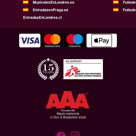
MusicalesEnLondres.es
Futbol
EntradasenPraga.es
Futbole
EntradasEnLondres.cl
WE SUPPORT
Mayor solvencia
© Dun & Bradstreet 2026