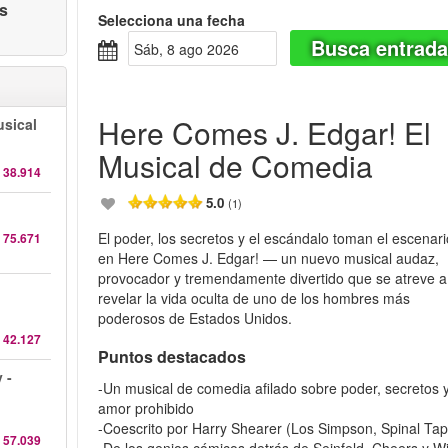
as
Selecciona una fecha
Busca entrad
sáb, 8 ago 2026
Here Comes J. Edgar! El
sical
Musical de Comedia
 38.914
5.0
(1)
El poder, los secretos y el escándalo toman el escenari
 75.671
en Here Comes J. Edgar! — un nuevo musical audaz,
provocador y tremendamente divertido que se atreve a
revelar la vida oculta de uno de los hombres más
poderosos de Estados Unidos.
 42.127
Puntos destacados
 -
-Un musical de comedia afilado sobre poder, secretos 
amor prohibido
-Coescrito por Harry Shearer (Los Simpson, Spinal Tap
 57.039