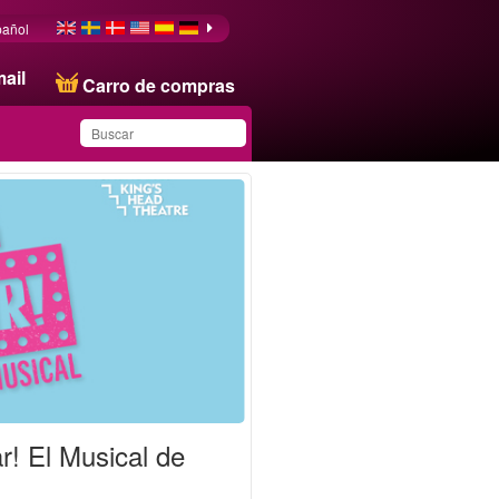
pañol
ail
Carro de compras
Ha guardado este
producto en su lista
! El Musical de