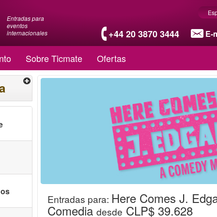
Es
Entradas para
eventos
+44 20 3870 3444
E-m
internacionales
nto
Sobre Ticmate
Ofertas
a
e
nos
Here Comes J. Edgar
Entradas para
:
Comedia
CLP$ 39.628
desde