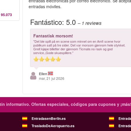
entradas electrónicas por correo electrónico. Se acept
entradas móviles.
 95.073
Fantástico:
5.0
– 1
reviews
Fantastisk morsom!
"Det ble spilt på en scene som minnet om en Amfi scene hvor
publikum satt på tre sider. Det var morsom gjennom hele stykket.
Greit kjøpe billetter der gjennom Ticmate.no rask og god
service.,Gode skuespillere."
Ellen
mar, 21 jul 2026
ín informativo.
Ofertas especiales, códigos para cupones y ¡más
EntradasenBerlin.es
Entrad
TrasladoDeAeropuerto.es
Entrad