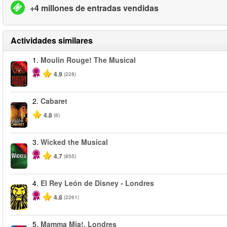
+4 millones de entradas vendidas
Actividades similares
1.
Moulin Rouge! The Musical
-50%
4.9
(228)
2.
Cabaret
4.8
(6)
3.
Wicked the Musical
-50%
4.7
(855)
4.
El Rey León de Disney - Londres
4.8
(2261)
5.
Mamma Mia!, Londres