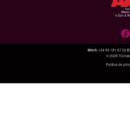
Mayor 
© Dun & Br
Móvil
:
+34 93 181 67 02
E
© 2026
Ticmat
Política de pri