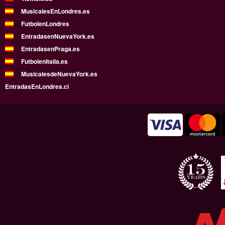
MusicalesEnLondres.es
FutbolenLondres
EntradasenNuevaYork.es
EntradasenPraga.es
FutbolenItalia.es
MusicalesdeNuevaYork.es
EntradasEnLondres.cl