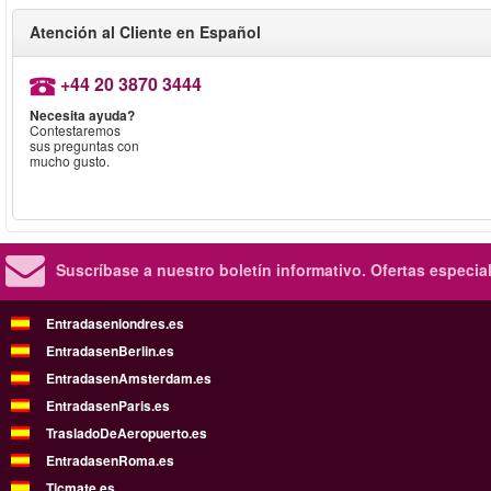
Atención al Cliente en Español
+44 20 3870 3444
Necesita ayuda?
Contestaremos
sus preguntas con
mucho gusto.
Suscríbase a nuestro boletín informativo.
Ofertas especia
Entradasenlondres.es
EntradasenBerlin.es
EntradasenAmsterdam.es
EntradasenParis.es
TrasladoDeAeropuerto.es
EntradasenRoma.es
Ticmate.es