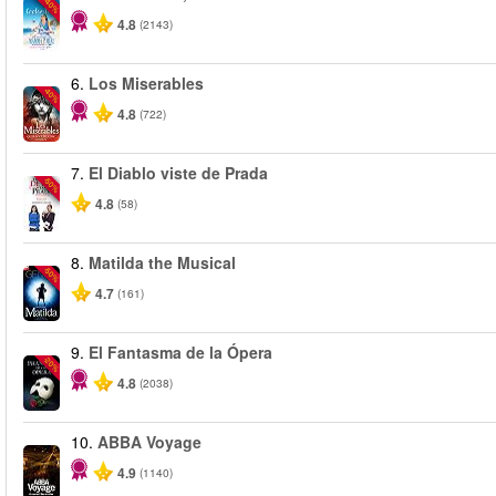
-40%
4.8
(2143)
6.
Los Miserables
-40%
4.8
(722)
7.
El Diablo viste de Prada
-50%
4.8
(58)
8.
Matilda the Musical
-50%
4.7
(161)
9.
El Fantasma de la Ópera
-20%
4.8
(2038)
10.
ABBA Voyage
4.9
(1140)