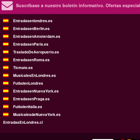
Suscríbase a nuestro boletín informativo.
Ofertas especia
Entradasenlondres.es
EntradasenBerlin.es
EntradasenAmsterdam.es
EntradasenParis.es
TrasladoDeAeropuerto.es
EntradasenRoma.es
Ticmate.es
MusicalesEnLondres.es
FutbolenLondres
EntradasenNuevaYork.es
EntradasenPraga.es
FutbolenItalia.es
MusicalesdeNuevaYork.es
EntradasEnLondres.cl