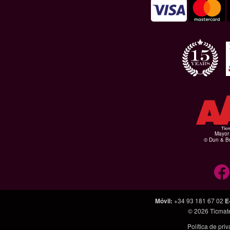
Mayor 
© Dun & Br
Móvil
:
+34 93 181 67 02
E
© 2026
Ticmat
Política de pri