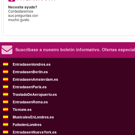
Necesita ayuda?
Contestaremos
sus preguntas con
mucho gusto.
Suscríbase a nuestro boletín informativo.
Ofertas especia
Entradasenlondres.es
EntradasenBerlin.es
EntradasenAmsterdam.es
EntradasenParis.es
TrasladoDeAeropuerto.es
EntradasenRoma.es
Ticmate.es
MusicalesEnLondres.es
FutbolenLondres
EntradasenNuevaYork.es