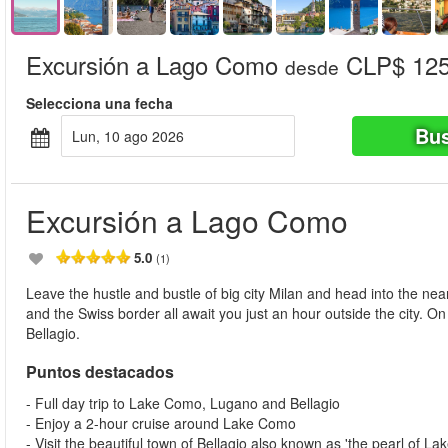
Excursión a Lago Como
CLP$ 125
desde
Selecciona una fecha
Bus
lun, 10 ago 2026
Excursión a Lago Como
5.0
(1)
Leave the hustle and bustle of big city Milan and head into the nea
and the Swiss border all await you just an hour outside the city. O
Bellagio.
Puntos destacados
- Full day trip to Lake Como, Lugano and Bellagio
- Enjoy a 2-hour cruise around Lake Como
- Visit the beautiful town of Bellagio also known as 'the pearl of L