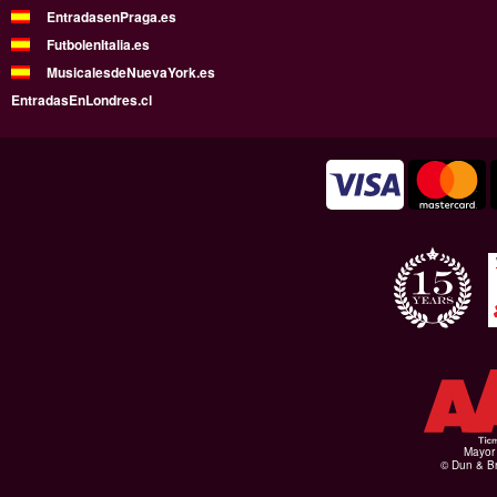
EntradasenPraga.es
FutbolenItalia.es
MusicalesdeNuevaYork.es
EntradasEnLondres.cl
Mayor 
© Dun & Br