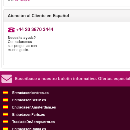
Atención al Cliente en Español
+44 20 3870 3444
Necesita ayuda?
Contestaremos
sus preguntas con
mucho gusto.
Suscríbase a nuestro boletín informativo.
Ofertas especia
Entradasenlondres.es
EntradasenBerlin.es
EntradasenAmsterdam.es
EntradasenParis.es
TrasladoDeAeropuerto.es
EntradasenRoma.es