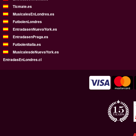
Ticmate.es
MusicalesEnLondres.es
FutbolenLondres
EntradasenNuevaYork.es
EntradasenPraga.es
FutbolenItalia.es
MusicalesdeNuevaYork.es
EntradasEnLondres.cl