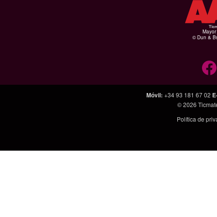
Mayor 
© Dun & Br
Móvil
:
+34 93 181 67 02
E
© 2026
Ticmat
Política de pri