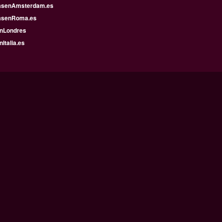
asenAmsterdam.es
asenRoma.es
enLondres
nItalia.es