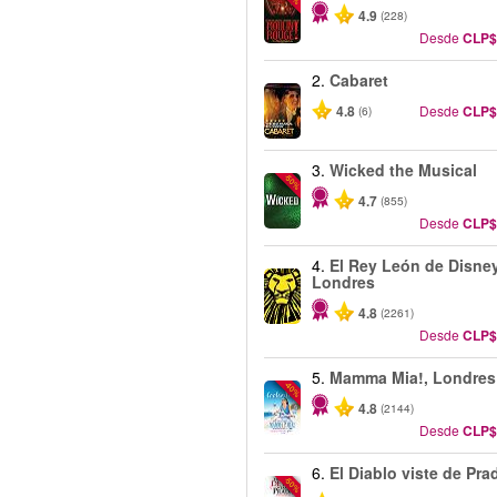
4.9
(228)
Desde
CLP$
2.
Cabaret
4.8
Desde
CLP$
(6)
3.
Wicked the Musical
-50%
4.7
(855)
Desde
CLP$
4.
El Rey León de Disney
Londres
4.8
(2261)
Desde
CLP$
5.
Mamma Mia!, Londres
-40%
4.8
(2144)
Desde
CLP$
6.
El Diablo viste de Pra
-50%