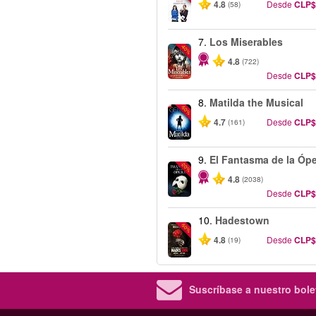
4.8
Desde
CLP$
(58)
7.
Los Miserables
-40%
4.8
(722)
Desde
CLP$
8.
Matilda the Musical
-50%
4.7
Desde
CLP$
(161)
9.
El Fantasma de la Óp
-20%
4.8
(2038)
Desde
CLP$
10.
Hadestown
-50%
4.8
Desde
CLP$
(19)
Suscríbase a nuestro bolet