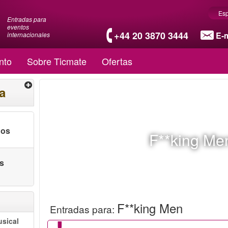
Es
Entradas para
eventos
+44 20 3870 3444
E-m
internacionales
nto
Sobre Ticmate
Ofertas
a
nos
F**king Me
as
F**king Men
Entradas para
:
sical