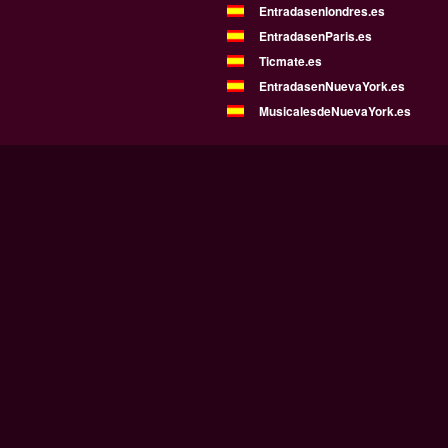
Entradasenlondres.es
EntradasenParis.es
Ticmate.es
EntradasenNuevaYork.es
MusicalesdeNuevaYork.es