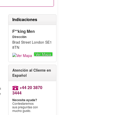
Indicaciones
F**king Men
Dirección
Brad Street London SE1
y
8TN
Ver Mapa
a
Atención al Cliente en
Español
g
+44 20 3870
n
3444
e
Necesita ayuda?
Contestaremos
sus preguntas con
mucho gusto.