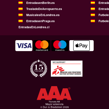
EntradasenBerlin.es
Entrad
TrasladoDeAeropuerto.es
Entrad
MusicalesEnLondres.es
Futbol
EntradasenPraga.es
Futbole
EntradasEnLondres.cl
WE SUPPORT
Mayor solvencia
© Dun & Bradstreet 2026