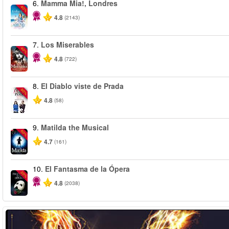
6.
Mamma Mia!, Londres
-40%
4.8
(2143)
7.
Los Miserables
-40%
4.8
(722)
8.
El Diablo viste de Prada
-50%
4.8
(58)
9.
Matilda the Musical
-50%
4.7
(161)
10.
El Fantasma de la Ópera
-20%
4.8
(2038)