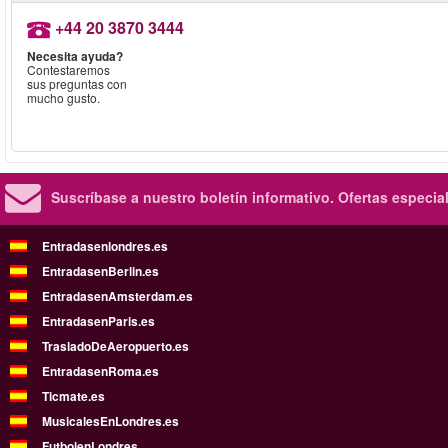
+44 20 3870 3444
Necesita ayuda?
Contestaremos
sus preguntas con
mucho gusto.
Suscríbase a nuestro boletín informativo.
Ofertas especia
Entradasenlondres.es
EntradasenBerlin.es
EntradasenAmsterdam.es
EntradasenParis.es
TrasladoDeAeropuerto.es
EntradasenRoma.es
Ticmate.es
MusicalesEnLondres.es
FutbolenLondres