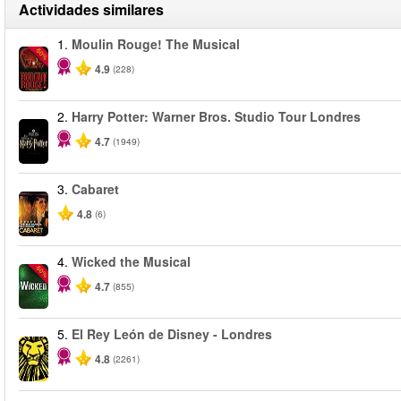
Actividades similares
1.
Moulin Rouge! The Musical
-50%
4.9
(228)
2.
Harry Potter: Warner Bros. Studio Tour Londres
4.7
(1949)
3.
Cabaret
4.8
(6)
4.
Wicked the Musical
-50%
4.7
(855)
5.
El Rey León de Disney - Londres
4.8
(2261)