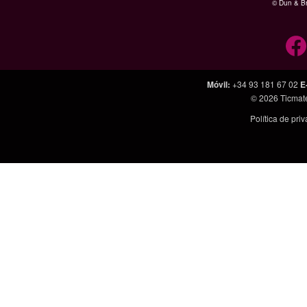
© Dun & Br
Móvil
:
+34 93 181 67 02
E
© 2026
Ticmat
Política de pri