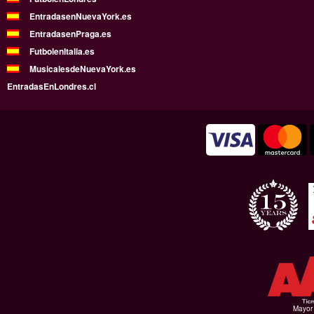
EntradasenNuevaYork.es
EntradasenPraga.es
FutbolenItalia.es
MusicalesdeNuevaYork.es
EntradasEnLondres.cl
Mayor 