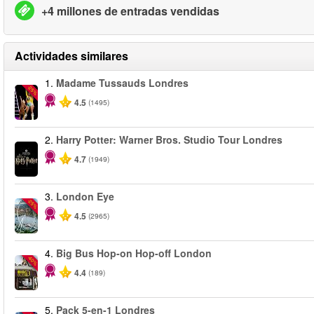
+4 millones de entradas vendidas
Actividades similares
1.
Madame Tussauds Londres
-25%
4.5
(1495)
2.
Harry Potter: Warner Bros. Studio Tour Londres
4.7
(1949)
3.
London Eye
-25%
4.5
(2965)
4.
Big Bus Hop-on Hop-off London
-40%
4.4
(189)
5.
Pack 5-en-1 Londres