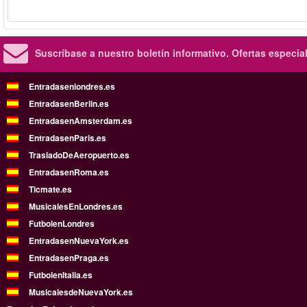
Suscríbase a nuestro boletín informativo.
Ofertas especia
Entradasenlondres.es
EntradasenBerlin.es
EntradasenAmsterdam.es
EntradasenParis.es
TrasladoDeAeropuerto.es
EntradasenRoma.es
Ticmate.es
MusicalesEnLondres.es
FutbolenLondres
EntradasenNuevaYork.es
EntradasenPraga.es
FutbolenItalia.es
MusicalesdeNuevaYork.es