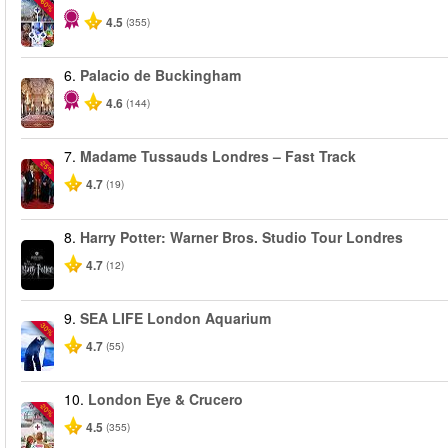
-60%
4.5
(355)
6.
Palacio de Buckingham
4.6
(144)
7.
Madame Tussauds Londres – Fast Track
-25%
4.7
(19)
8.
Harry Potter: Warner Bros. Studio Tour Londres
4.7
(12)
9.
SEA LIFE London Aquarium
-30%
4.7
(55)
10.
London Eye & Crucero
-20%
4.5
(355)