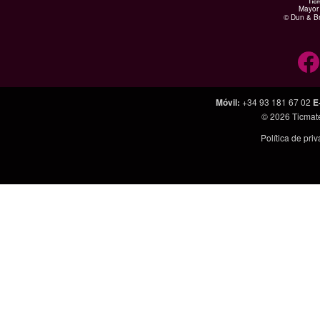
Mayor 
© Dun & Br
Móvil
:
+34 93 181 67 02
E
© 2026
Ticmat
Política de pri