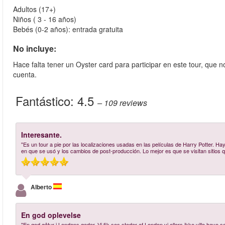
Adultos (17+)
Niños ( 3 - 16 años)
Bebés (0-2 años): entrada gratuita
No incluye:
Hace falta tener un Oyster card para participar en este tour, que n
cuenta.
Fantástico:
4.5
– 109
reviews
Interesante.
"Es un tour a pie por las localizaciones usadas en las películas de Harry Potter. H
en que se usó y los cambios de post-producción. Lo mejor es que se visitan sitios
Alberto
En god oplevelse
"En god gåtur i Londons gader. Vi fik ses steder af London vi ellers ikke ville have set