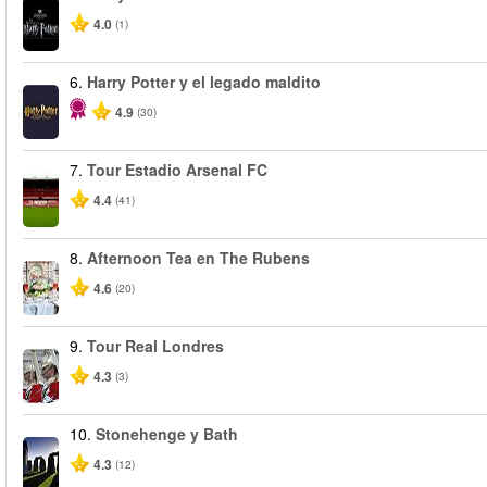
4.0
(1)
6.
Harry Potter y el legado maldito
4.9
(30)
7.
Tour Estadio Arsenal FC
4.4
(41)
8.
Afternoon Tea en The Rubens
4.6
(20)
9.
Tour Real Londres
4.3
(3)
10.
Stonehenge y Bath
4.3
(12)