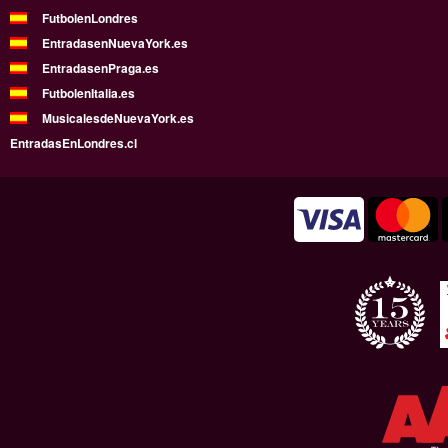
FutbolenLondres
EntradasenNuevaYork.es
EntradasenPraga.es
FutbolenItalia.es
MusicalesdeNuevaYork.es
EntradasEnLondres.cl