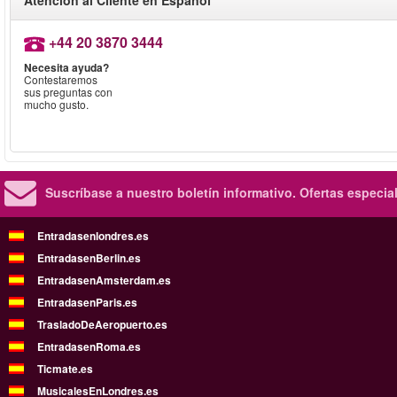
Atención al Cliente en Español
+44 20 3870 3444
Necesita ayuda?
Contestaremos
sus preguntas con
mucho gusto.
Suscríbase a nuestro boletín informativo.
Ofertas especia
Entradasenlondres.es
EntradasenBerlin.es
EntradasenAmsterdam.es
EntradasenParis.es
TrasladoDeAeropuerto.es
EntradasenRoma.es
Ticmate.es
MusicalesEnLondres.es