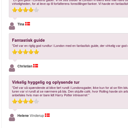
virkeligheden, for at leve op til forfatterens forestillinger/tanker. Vi havde en fantas
Tina
Fantastisk guide
"Det var en rigtig god rundtur i London med en fantastisk guide, der virkelig var g
Christian
Virkelig hyggelig og oplysende tur
"Det var så spændende at blive ført rundt i Londonsgader, ikke kun for at se film loka
turen var vi rundt at se nærmere på bla. Den skjulte café, hvor Rolling havde sin arb
anbefales hvis man er bare lidt Harry Potter intreserret "
Helene
Vinderup