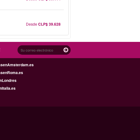
Desde
CLP$ 39.628
!
asenAmsterdam.es
asenRoma.es
enLondres
nItalia.es