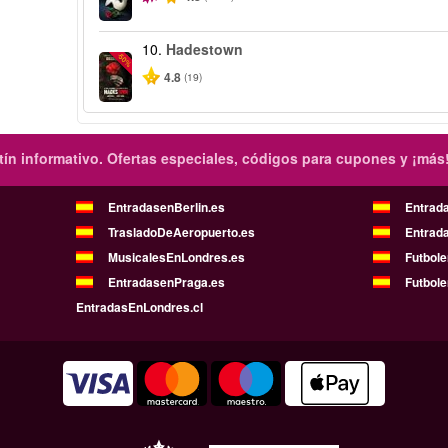
10.
Hadestown
-50%
4.8
(19)
ín informativo.
Ofertas especiales, códigos para cupones y ¡más
EntradasenBerlin.es
Entrad
TrasladoDeAeropuerto.es
Entrad
MusicalesEnLondres.es
Futbol
EntradasenPraga.es
Futbole
EntradasEnLondres.cl