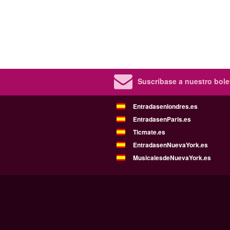
Suscríbase a nuestro bolet
Entradasenlondres.es
EntradasenParis.es
Ticmate.es
EntradasenNuevaYork.es
MusicalesdeNuevaYork.es