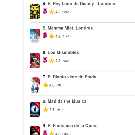
4.
El Rey León de Disney - Londres
4.8
(2261)
5.
Mamma Mia!, Londres
-40%
4.8
(2143)
6.
Los Miserables
-40%
4.8
(722)
7.
El Diablo viste de Prada
-50%
4.8
(58)
8.
Matilda the Musical
-50%
4.7
(161)
9.
El Fantasma de la Ópera
-20%
4.8
(2038)