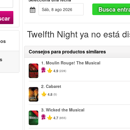
Busca entr
sáb, 8 ago 2026
scar
Twelfth Night ya no está d
nos
Consejos para productos similares
as
1.
Moulin Rouge! The Musical
-50%
4.9
(228)
2.
Cabaret
4.8
(5)
3.
Wicked the Musical
-50%
4.7
(855)