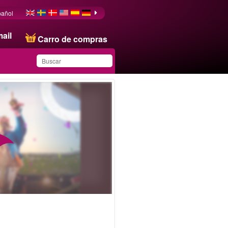
pañol
ail
Carro de compras
Ha guardado este
producto en su lista