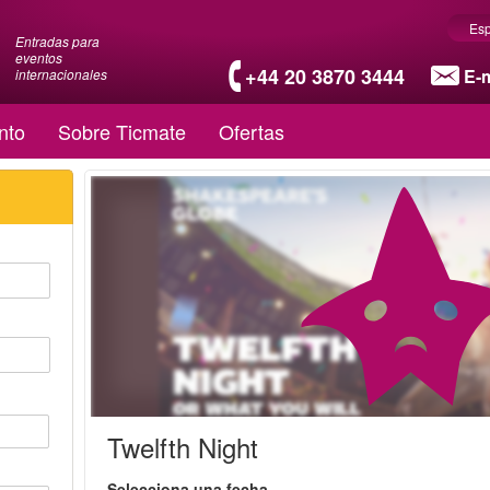
Es
Entradas para
eventos
+44 20 3870 3444
E-m
internacionales
nto
Sobre Ticmate
Ofertas
Twelfth Night
Selecciona una fecha