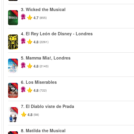
3.
Wicked the Musical
-50%
4.7
(855)
4.
El Rey León de Disney - Londres
4.8
(2261)
5.
Mamma Mia!, Londres
-40%
4.8
(2143)
6.
Los Miserables
-40%
4.8
(722)
7.
El Diablo viste de Prada
-50%
4.8
(58)
8.
Matilda the Musical
-50%