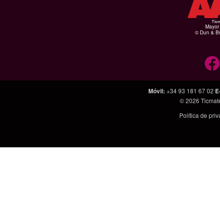
Mayor 
© Dun & Br
Móvil
:
+34 93 181 67 02
E
© 2026
Ticmat
Política de pri