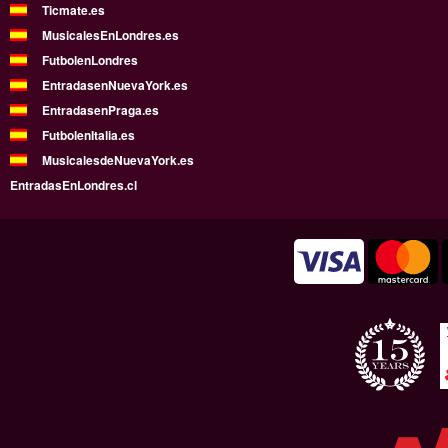
Ticmate.es
MusicalesEnLondres.es
FutbolenLondres
EntradasenNuevaYork.es
EntradasenPraga.es
FutbolenItalia.es
MusicalesdeNuevaYork.es
EntradasEnLondres.cl