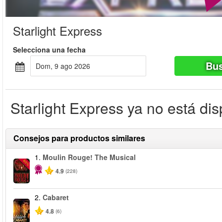
Starlight Express
Selecciona una fecha
Bus
dom, 9 ago 2026
Starlight Express ya no está dis
Consejos para productos similares
1.
Moulin Rouge! The Musical
-50%
4.9
(228)
2.
Cabaret
4.8
(6)