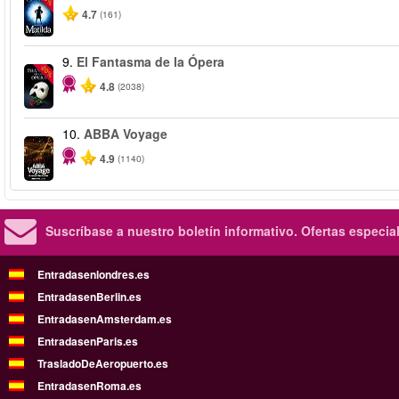
4.7
(161)
9.
El Fantasma de la Ópera
-20%
4.8
(2038)
10.
ABBA Voyage
4.9
(1140)
Suscríbase a nuestro boletín informativo.
Ofertas especia
Entradasenlondres.es
EntradasenBerlin.es
EntradasenAmsterdam.es
EntradasenParis.es
TrasladoDeAeropuerto.es
EntradasenRoma.es