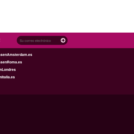
!
asenAmsterdam.es
asenRoma.es
enLondres
nItalia.es