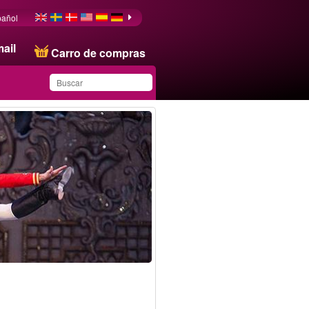
pañol
ail
Carro de compras
Ha guardado este
producto en su lista