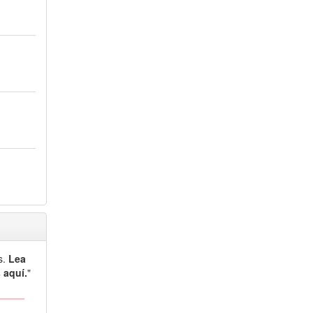
s.
Lea
 aquí.
"