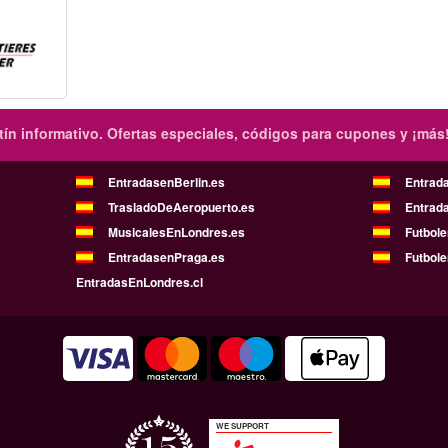
ín informativo.
Ofertas especiales, códigos para cupones y ¡más
EntradasenBerlin.es
Entrad
TrasladoDeAeropuerto.es
Entrad
MusicalesEnLondres.es
Futbol
EntradasenPraga.es
Futbole
EntradasEnLondres.cl
WE SUPPORT