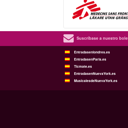
Suscríbase a nuestro bolet
Entradasenlondres.es
EntradasenParis.es
Ticmate.es
EntradasenNuevaYork.es
MusicalesdeNuevaYork.es