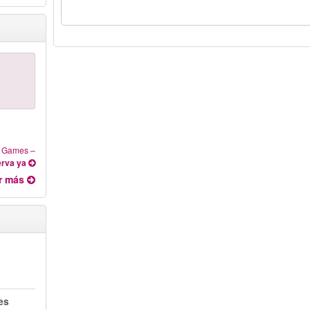
s Games
–
rva ya
r más
es