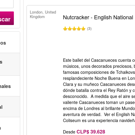
London, United
Nutcracker - English National 
Kingdom
scar
(3)
nos
Este ballet del Cascanueces cuenta c
as
músicos, unos decorados preciosos, ba
famosas composiciones de Tchaikovsk
resplandeciente Noche Buena en Lond
Clara y su muñeco Cascanueces des
nales
dónde batalla contra el Rey Ratón y
desconocido. A medida que el aire se
valiente Cascanueces toman un paseo
al
encima de Londres al brillante Mund
aventura de verdad. Ver el English N
Coliseum es una experiencia navideña
a
CLP$ 39.628
Desde