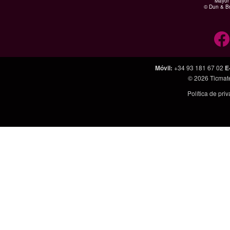
Mayor 
© Dun & Br
Móvil
:
+34 93 181 67 02
E
© 2026
Ticmat
Política de pri