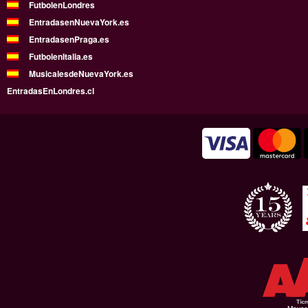
FutbolenLondres
EntradasenNuevaYork.es
EntradasenPraga.es
FutbolenItalia.es
MusicalesdeNuevaYork.es
EntradasEnLondres.cl