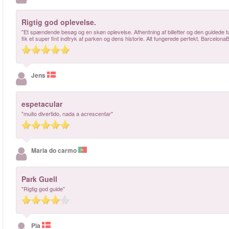
Rigtig god oplevelse.
"Et spændende besøg og en skøn oplevelse. Afhentning af billetter og den guidede t
fik et super fint indtryk af parken og dens historie. Alt fungerede perfekt. BarcelonaB
Jens
espetacular
"muito divertido, nada a acrescentar"
Maria do carmo
Park Guell
"Rigtig god guide"
Pia