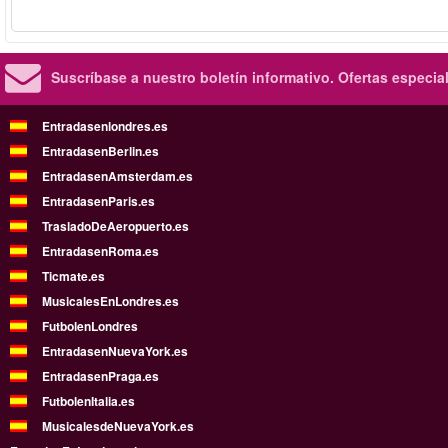
Suscríbase a nuestro boletín informativo.
Ofertas especia
Entradasenlondres.es
EntradasenBerlin.es
EntradasenAmsterdam.es
EntradasenParis.es
TrasladoDeAeropuerto.es
EntradasenRoma.es
Ticmate.es
MusicalesEnLondres.es
FutbolenLondres
EntradasenNuevaYork.es
EntradasenPraga.es
FutbolenItalia.es
MusicalesdeNuevaYork.es