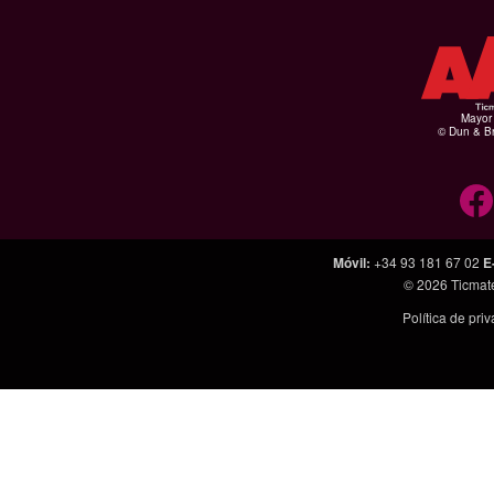
Mayor 
© Dun & Br
Móvil
:
+34 93 181 67 02
E
© 2026
Ticmat
Política de pri