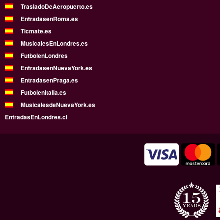
TrasladoDeAeropuerto.es
EntradasenRoma.es
Ticmate.es
MusicalesEnLondres.es
FutbolenLondres
EntradasenNuevaYork.es
EntradasenPraga.es
FutbolenItalia.es
MusicalesdeNuevaYork.es
EntradasEnLondres.cl