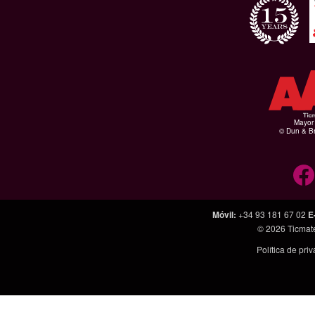
Mayor 
© Dun & Br
Móvil
:
+34 93 181 67 02
E
© 2026
Ticmat
Política de pri