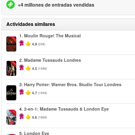
+4 millones de entradas vendidas
Actividades similares
1.
Moulin Rouge! The Musical
-50%
4.9
(228)
2.
Madame Tussauds Londres
-25%
4.5
(1496)
3.
Harry Potter: Warner Bros. Studio Tour Londres
4.7
(1949)
4.
2-en-1: Madame Tussauds & London Eye
-40%
4.6
(1668)
5.
London Eye