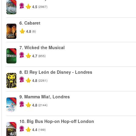
-25%
4.5
(2967)
6.
Cabaret
4.8
(6)
7.
Wicked the Musical
-50%
4.7
(855)
8.
El Rey León de Disney - Londres
4.8
(2261)
9.
Mamma Mia!, Londres
-40%
4.8
(2144)
10.
Big Bus Hop-on Hop-off London
-40%
4.4
(189)