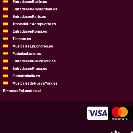
EntradasenBerlin.es
EntradasenAmsterdam.es
EntradasenParis.es
TrasladoDeAeropuerto.es
EntradasenRoma.es
Ticmate.es
MusicalesEnLondres.es
FutbolenLondres
EntradasenNuevaYork.es
EntradasenPraga.es
FutbolenItalia.es
MusicalesdeNuevaYork.es
EntradasEnLondres.cl