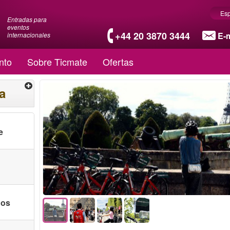
Es
Entradas para
eventos
+44 20 3870 3444
E-m
internacionales
nto
Sobre Ticmate
Ofertas
a
e
nos