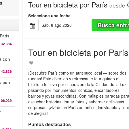
as
Tour en bicicleta por París
C
desde
Selecciona una fecha
Busca entr
sáb, 8 ago 2026
París
 32.384
Tour en bicicleta por París
da con
 43.836
¡Descubre París como un auténtico local — sobre dos
ruedas! Este divertido y refrescante tour guiado en
da con
bicicleta te lleva por el corazón de la Ciudad de la Luz,
pasando por monumentos icónicos, encantadores
barrios y joyas escondidas. Con múltiples paradas par
106.039
escuchar historias, tomar fotos y saborear deliciosas
sorpresas, ¡vivirás un París auténtico, inolvidable y llen
y
de alegría!
Puntos destacados