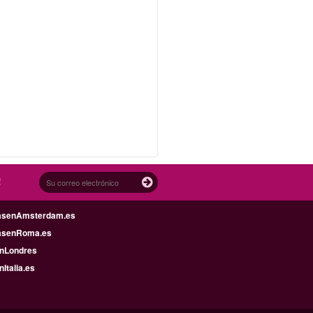
!
asenAmsterdam.es
asenRoma.es
enLondres
nItalia.es