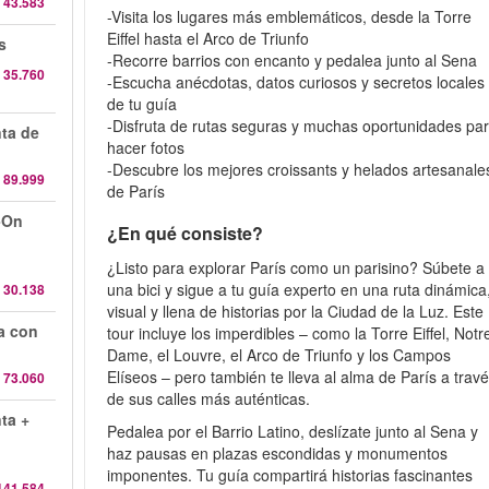
 43.583
-Visita los lugares más emblemáticos, desde la Torre
Eiffel hasta el Arco de Triunfo
s
-Recorre barrios con encanto y pedalea junto al Sena
 35.760
-Escucha anécdotas, datos curiosos y secretos locales
de tu guía
-Disfruta de rutas seguras y muchas oportunidades pa
nta de
hacer fotos
-Descubre los mejores croissants y helados artesanale
 89.999
de París
-On
¿En qué consiste?
¿Listo para explorar París como un parisino? Súbete a
una bici y sigue a tu guía experto en una ruta dinámica
 30.138
visual y llena de historias por la Ciudad de la Luz. Este
da con
tour incluye los imperdibles – como la Torre Eiffel, Notr
Dame, el Louvre, el Arco de Triunfo y los Campos
Elíseos – pero también te lleva al alma de París a trav
 73.060
de sus calles más auténticas.
nta +
Pedalea por el Barrio Latino, deslízate junto al Sena y
haz pausas en plazas escondidas y monumentos
imponentes. Tu guía compartirá historias fascinantes
141.584