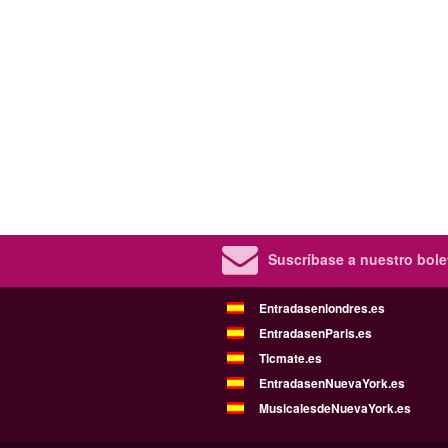
Suscríbase a nuestro bolet
Entradasenlondres.es
EntradasenParis.es
Ticmate.es
EntradasenNuevaYork.es
MusicalesdeNuevaYork.es