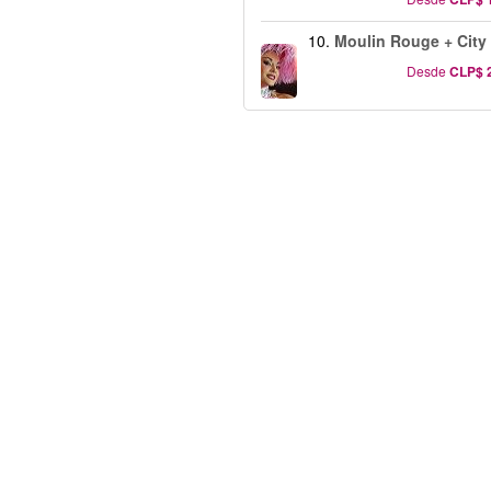
10.
Moulin Rouge + City 
Desde
CLP$ 