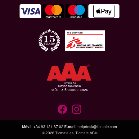
WE SUPPORT
Mayor solvencia
© Dun & Bradstreet 2026
Móvil
:
+34 93 181 67 02
E-mail
:
helpdesk@ticmate.com
© 2026
Ticmate.es
,
Ticmate AB®