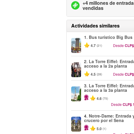
+4 millones de entrad
vendidas
Actividades similares
1.
Bus turístico Big Bus 
4.7
Desde
CLP$
(21)
2.
La Torre Eiffel: Entra
acceso a la 2a planta
4.5
Desde
CLP$
(28)
3.
La Torre Eiffel: Entra
acceso a la 3a planta
4.6
(75)
Desde
CLP$ 
4.
Notre-Dame: Entrada 
crucero por el Sena
5.0
(1)