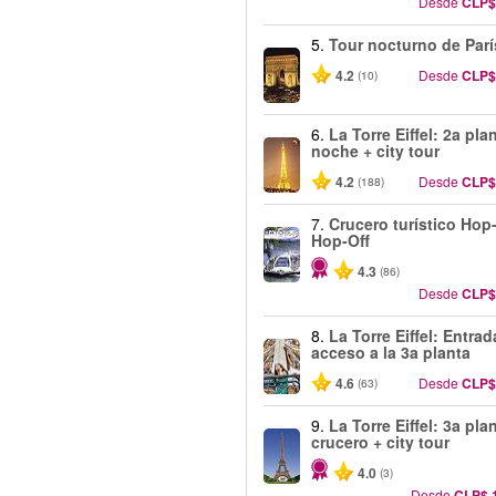
Desde
CLP$
5.
Tour nocturno de Parí
4.2
Desde
CLP$
(10)
6.
La Torre Eiffel: 2a pla
noche + city tour
4.2
Desde
CLP$
(188)
7.
Crucero turístico Hop
Hop-Off
4.3
(86)
Desde
CLP$
8.
La Torre Eiffel: Entra
acceso a la 3a planta
4.6
Desde
CLP$
(63)
9.
La Torre Eiffel: 3a pla
crucero + city tour
4.0
(3)
Desde
CLP$ 