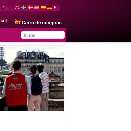
pañol
ail
Carro de compras
Ha guardado este
producto en su lista