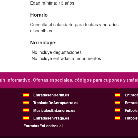
Edad mínima: 13 años
Horario
Consulta el calendario para fechas y horarios
disponibles
No incluye:
-No incluye degustaciones
-No incluye entradas a monumentos
ín informativo.
Ofertas especiales, códigos para cupones y ¡más
EntradasenBerlin.es
Entrad
TrasladoDeAeropuerto.es
Entrad
MusicalesEnLondres.es
Futbol
EntradasenPraga.es
Futbole
EntradasEnLondres.cl