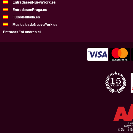
EntradasenNuevaYork.es
EntradasenPraga.es
FutbolenItalia.es
MusicalesdeNuevaYork.es
EntradasEnLondres.cl
Mayor 
© Dun & Br