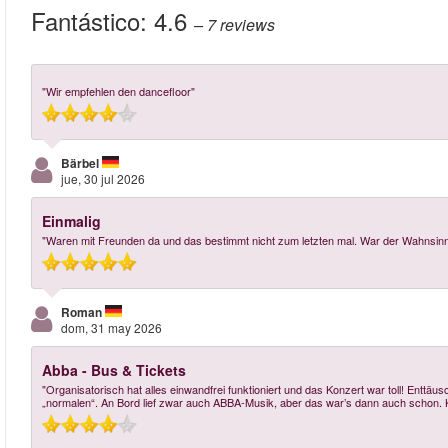
Fantástico:
4.6
– 7
reviews
"Wir empfehlen den dancefloor"
Bärbel
jue, 30 jul 2026
Einmalig
"Waren mit Freunden da und das bestimmt nicht zum letzten mal. War der Wahnsinn
Roman
dom, 31 may 2026
Abba - Bus & Tickets
"Organisatorisch hat alles einwandfrei funktioniert und das Konzert war toll! Entt
„normalen“. An Bord lief zwar auch ABBA-Musik, aber das war’s dann auch schon. K