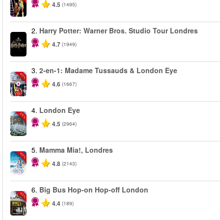
4.5
(1495)
2.
Harry Potter: Warner Bros. Studio Tour Londres
4.7
(1949)
3.
2-en-1: Madame Tussauds & London Eye
-40%
4.6
(1667)
4.
London Eye
-25%
4.5
(2964)
5.
Mamma Mia!, Londres
-40%
4.8
(2143)
6.
Big Bus Hop-on Hop-off London
-40%
4.4
(189)