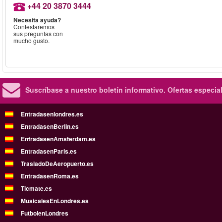
+44 20 3870 3444
Necesita ayuda?
Contestaremos
sus preguntas con
mucho gusto.
Suscríbase a nuestro boletín informativo.
Ofertas especia
Entradasenlondres.es
EntradasenBerlin.es
EntradasenAmsterdam.es
EntradasenParis.es
TrasladoDeAeropuerto.es
EntradasenRoma.es
Ticmate.es
MusicalesEnLondres.es
FutbolenLondres