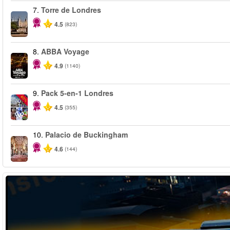
7.
Torre de Londres
4.5
(823)
8.
ABBA Voyage
4.9
(1140)
9.
Pack 5-en-1 Londres
-60%
4.5
(355)
10.
Palacio de Buckingham
4.6
(144)