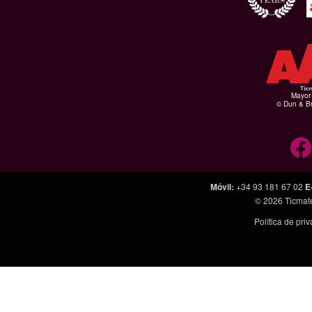
Mayor 
© Dun & Br
Móvil
:
+34 93 181 67 02
E
© 2026
Ticmat
Política de pri