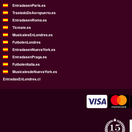
EntradasenParis.es
TrasladoDeAeropuerto.es
EntradasenRoma.es
Ticmate.es
MusicalesEnLondres.es
FutbolenLondres
EntradasenNuevaYork.es
EntradasenPraga.es
FutbolenItalia.es
MusicalesdeNuevaYork.es
EntradasEnLondres.cl