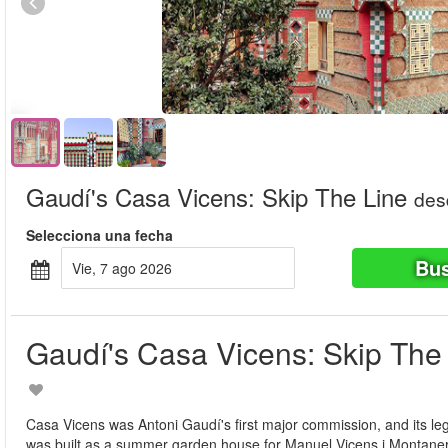
Gaudí's Casa Vicens: Skip The Line
des
Selecciona una fecha
Bus
vie, 7 ago 2026
Gaudí's Casa Vicens: Skip The
Casa Vicens was Antoni Gaudí's first major commission, and its legac
was built as a summer garden house for Manuel Vicens i Montaner