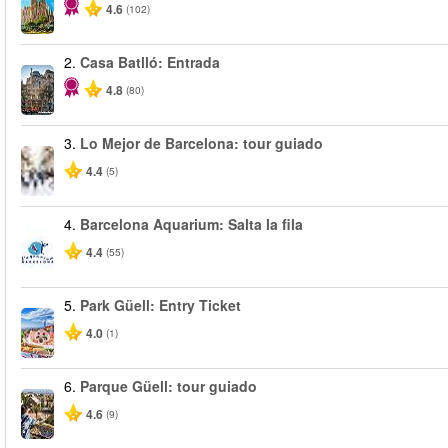
4.6
(102)
2.
Casa Batlló: Entrada
4.8
(80)
3.
Lo Mejor de Barcelona: tour guiado
4.4
(5)
4.
Barcelona Aquarium: Salta la fila
4.4
(55)
5.
Park Güell: Entry Ticket
4.0
(1)
6.
Parque Güell: tour guiado
4.6
(9)