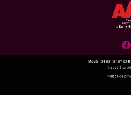
Mayor 
© Dun & Br
Móvil
:
+34 93 181 67 02
E
© 2026
Ticmat
Política de pri