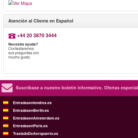
Atención al Cliente en Español
+44 20 3870 3444
Necesita ayuda?
Contestaremos
sus preguntas con
mucho gusto.
Suscríbase a nuestro boletín informativo.
Ofertas especia
Entradasenlondres.es
EntradasenBerlin.es
EntradasenAmsterdam.es
EntradasenParis.es
TrasladoDeAeropuerto.es