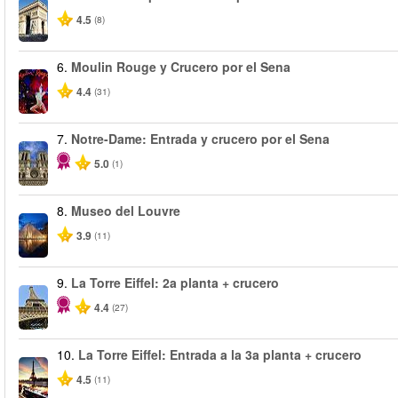
4.5
(8)
6.
Moulin Rouge y Crucero por el Sena
4.4
(31)
7.
Notre-Dame: Entrada y crucero por el Sena
5.0
(1)
8.
Museo del Louvre
3.9
(11)
9.
La Torre Eiffel: 2a planta + crucero
4.4
(27)
10.
La Torre Eiffel: Entrada a la 3a planta + crucero
4.5
(11)