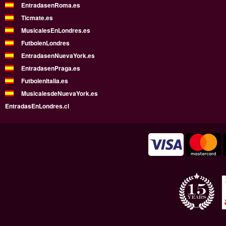
EntradasenRoma.es
Ticmate.es
MusicalesEnLondres.es
FutbolenLondres
EntradasenNuevaYork.es
EntradasenPraga.es
FutbolenItalia.es
MusicalesdeNuevaYork.es
EntradasEnLondres.cl