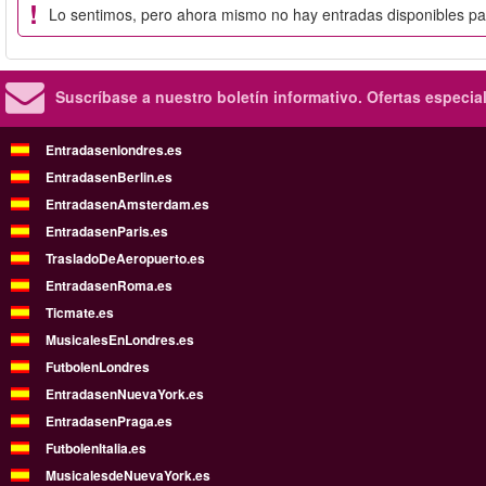
Lo sentimos, pero ahora mismo no hay entradas disponibles p
Suscríbase a nuestro boletín informativo.
Ofertas especia
Entradasenlondres.es
EntradasenBerlin.es
EntradasenAmsterdam.es
EntradasenParis.es
TrasladoDeAeropuerto.es
EntradasenRoma.es
Ticmate.es
MusicalesEnLondres.es
FutbolenLondres
EntradasenNuevaYork.es
EntradasenPraga.es
FutbolenItalia.es
MusicalesdeNuevaYork.es