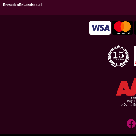
EntradasEnLondres.cl
Mayor 
© Dun & Br