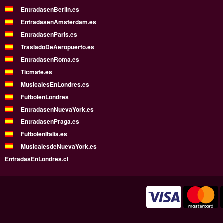
EntradasenBerlin.es
EntradasenAmsterdam.es
EntradasenParis.es
TrasladoDeAeropuerto.es
EntradasenRoma.es
Ticmate.es
MusicalesEnLondres.es
FutbolenLondres
EntradasenNuevaYork.es
EntradasenPraga.es
FutbolenItalia.es
MusicalesdeNuevaYork.es
EntradasEnLondres.cl