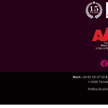
Mayor 
© Dun & Br
Móvil
:
+34 93 181 67 02
E
© 2026
Ticmat
Política de pri