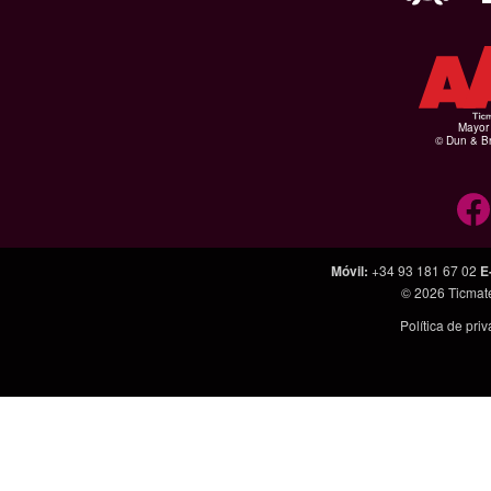
Mayor 
© Dun & Br
Móvil
:
+34 93 181 67 02
E
© 2026
Ticmat
Política de pri