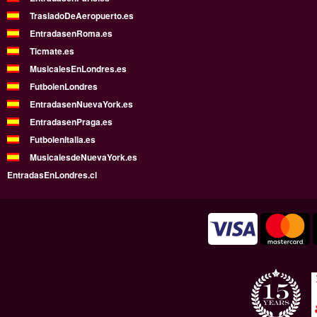
TrasladoDeAeropuerto.es
EntradasenRoma.es
Ticmate.es
MusicalesEnLondres.es
FutbolenLondres
EntradasenNuevaYork.es
EntradasenPraga.es
FutbolenItalia.es
MusicalesdeNuevaYork.es
EntradasEnLondres.cl