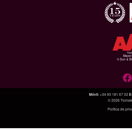
Mayor 
© Dun & Br
Móvil
:
+34 93 181 67 02
E
© 2026
Ticmat
Política de pri