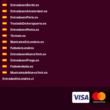
EntradasenBerlin.es
EntradasenAmsterdam.es
EntradasenParis.es
TrasladoDeAeropuerto.es
EntradasenRoma.es
Ticmate.es
MusicalesEnLondres.es
FutbolenLondres
EntradasenNuevaYork.es
EntradasenPraga.es
FutbolenItalia.es
MusicalesdeNuevaYork.es
EntradasEnLondres.cl