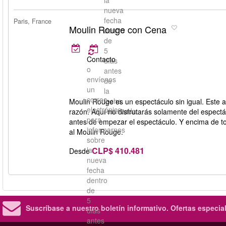
la
nueva
fecha
Paris, France
Moulin Rouge con Cena
dentro
de
5
Contacto
días
o
antes
envíenos
de
un
la
correo
fecha
Moulin Rouge es un espectáculo sin igual. Este 
electrónico
reservada.
razón. Aquí no disfrutarás solamente del espectá
para
antes de empezar el espectáculo. Y encima de to
informarnos
al Moulin Rouge.
sobre
CLP$ 410.481
la
Desde
nueva
fecha
dentro
de
5
Suscríbase a nuestro boletín informativo.
Ofertas especia
días
antes