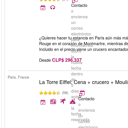
Contacto
o
envíenos
un
correo
electrónico
¿Quieres hacer tu estancia en París aún más mág
para
Rouge en el corazón de Montmartre, mientras di
informarnos
Incluido en el precio viene un crucero encantador
sobre
la
CLP$ 296.337
Desde
nueva
fecha
dentro
Paris, France
de
La Torre Eiffel: Cena + crucero + Mou
5
días
(58)
antes
Contacto
de
o
la
envíenos
fecha
un
reservada.
correo
electrónico