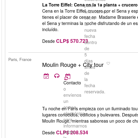
La Torre Eiffel: Cena en la 1a planta + cruce
para
Cena en la Torre Eiffel, crucero por el Sena y e
informarnos
tienes el placer de cenar en Madame Brasserie en
sobre
el Sena y terminas la noche disfrutando de un 
la
incluído.
nueva
fecha
CLP$ 570.723
Desde
dentro
de
5
Paris, France
días
Moulin Rouge + City tour
antes
de
la
Contacto
fecha
o
reservada.
envíenos
un
correo
Tu noche en París empieza con un iluminado tour
electrónico
lugares conocidos, edificios y bulevares. Despué
para
Moulin Rouge, mientras saboreas un poco de c
informarnos
CLP$ 208.534
sobre
Desde