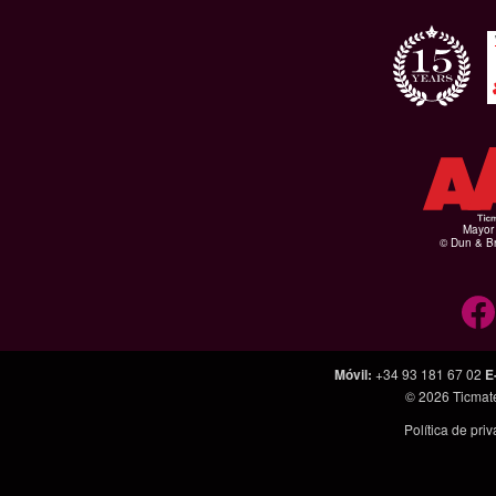
Mayor 
© Dun & Br
Móvil
:
+34 93 181 67 02
E
© 2026
Ticmat
Política de pri