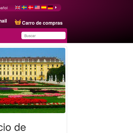
pañol
ail
Carro de compras
Ha guardado este
producto en su lista
cio de