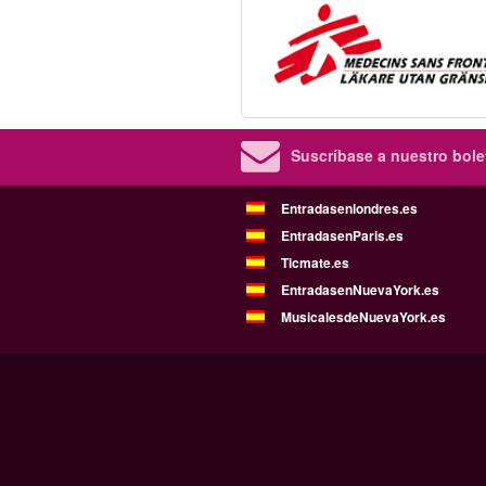
Suscríbase a nuestro bolet
Entradasenlondres.es
EntradasenParis.es
Ticmate.es
EntradasenNuevaYork.es
MusicalesdeNuevaYork.es