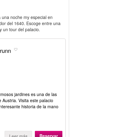
za una noche my especial en
edor del 1640. Escoge entre una
 un tour del palacio.
brunn
rmosos jardines es una de las
Austria. Visita este palacio
nteresante historia de la mano
Reservar
Leer más