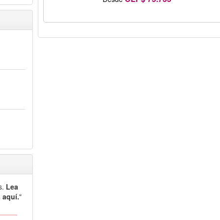
s.
Lea
 aquí.
"