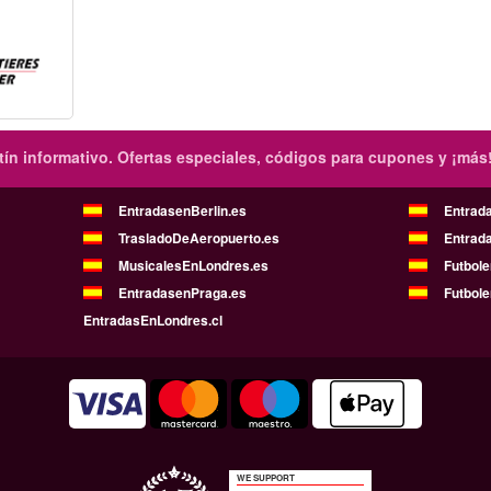
ín informativo.
Ofertas especiales, códigos para cupones y ¡más
EntradasenBerlin.es
Entrad
TrasladoDeAeropuerto.es
Entrad
MusicalesEnLondres.es
Futbol
EntradasenPraga.es
Futbole
EntradasEnLondres.cl
WE SUPPORT