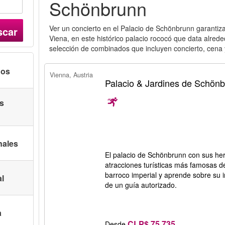
Schönbrunn
Ver un concierto en el Palacio de Schönbrunn garanti
scar
Viena, en este histórico palacio rococó que data alred
selección de combinados que incluyen concierto, cena y
nos
Vienna, Austria
Palacio & Jardines de Schön
as
nales
El palacio de Schönbrunn con sus he
atracciones turísticas más famosas de 
barroco imperial y aprende sobre su i
al
de un guía autorizado.
a
CLP$ 75.735
Desde