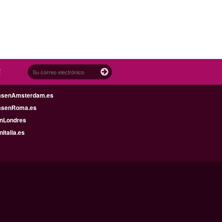
!
asenAmsterdam.es
asenRoma.es
enLondres
nItalia.es