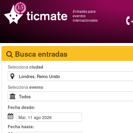
Entradas para
eventos
internacionales
Busca entradas
Selecciona
ciudad
Selecciona
evento
Fecha
desde
:
mar, 11 ago 2026
Fecha
hasta
: