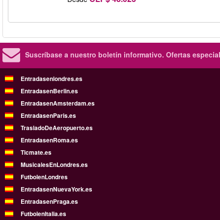
Suscríbase a nuestro boletín informativo.
Ofertas especia
Entradasenlondres.es
EntradasenBerlin.es
EntradasenAmsterdam.es
EntradasenParis.es
TrasladoDeAeropuerto.es
EntradasenRoma.es
Ticmate.es
MusicalesEnLondres.es
FutbolenLondres
EntradasenNuevaYork.es
EntradasenPraga.es
FutbolenItalia.es