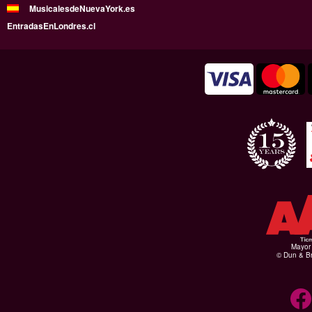
MusicalesdeNuevaYork.es
EntradasEnLondres.cl
Mayor 
© Dun & Br